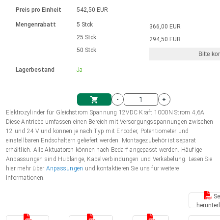
Sprache
Elektrozylinder
Ø12-43mm | 1-1800rpm | ≤ 2Nm
Steuerung 2-6 A
Bürstenlose Gleichstrommotoren
230 - 50 Hz | 110 - 60 Hz
Preis pro Einheit
542,50 EUR
Synchron-Asynchron | für 1-4 Elektrozylinder
mit Planetengetriebe und internem
Gleichstrommotoren mit
Français (EUR)
Drehzahlregelung für die AIS-Serie
Mengenrabatt
5 Stck
366,00 EUR
Einheitssystem
Hubmagnete
Handsteuerung
Treiber
Schneckengetriebe und Bürsten
25 Stck
294,50 EUR
Italiano (EUR)
50 Stck
Synchron-Asynchron | für 1-4 Elektrozylinder
Ø 28-42| 1-1400 rpm | <= 290Ncm
Ø43-124mm | 31-425rpm | ≤ 41Nm
Bitte ko
VAT
Schaltnetzteil
Lagerbestand
Ja
Bürstenlose DC Motor Controller
Treiber für Gleichstrommotoren mit
Nederlands (EUR)
Schaltnetzteil
Bürsten Serie DPWM
-
+
Polski (EUR)
Elektrozylinder für Gleichstrom Spannung 12VDC Kraft 1000N Strom 4,6A
Einkaufswagen
Diese Antriebe umfassen einen Bereich mit Versorgungsspannungen zwischen
12 und 24 V und können je nach Typ mit Encoder, Potentiometer und
Norsk (NOK)
einstellbaren Endschaltern geliefert werden. Montagezubehör ist separat
erhältlich. Alle Aktuatoren können nach Bedarf angepasst werden. Häufige
Anpassungen sind Hublänge, Kabelverbindungen und Verkabelung. Lesen Sie
Suomi (EUR)
hier mehr über
Anpassungen
und kontaktieren Sie uns für weitere
Informationen.
Se
Svenska (SEK)
herunter