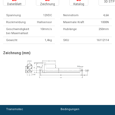
3D STP 
Datenblatt
Zeichnung
Katalog
Spannung
12VDC
Nennstrom
4,6A
Rückmeldung
Hallsensor
Maximale Kraft
1000N
Geschwindigkeit
10mm/s
Hublänge
250mm
bei Maximallast
Gewicht
1,4kg
SKU
16112114
Zeichnung (mm)
Transmotec
Transmotec
Bedingungen
Bedingungen