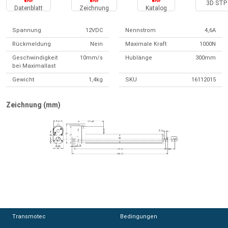
3D STP 
Datenblatt
Zeichnung
Katalog
Spannung
12VDC
Nennstrom
4,6A
Rückmeldung
Nein
Maximale Kraft
1000N
Geschwindigkeit
10mm/s
Hublänge
300mm
bei Maximallast
Gewicht
1,4kg
SKU
16112015
Zeichnung (mm)
Transmotec
Transmotec
Bedingungen
Bedingungen