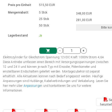
Sprache
Elektrozylinder
Ø12-43mm | 1-1800rpm | ≤ 2Nm
Steuerung 2-6 A
Bürstenlose Gleichstrommotoren
230 - 50 Hz | 110 - 60 Hz
Preis pro Einheit
515,50 EUR
Synchron-Asynchron | für 1-4 Elektrozylinder
mit Planetengetriebe und internem
Gleichstrommotoren mit
Français (EUR)
Drehzahlregelung für die AIS-Serie
Mengenrabatt
5 Stck
348,00 EUR
Einheitssystem
Hubmagnete
Handsteuerung
Treiber
Schneckengetriebe und Bürsten
25 Stck
281,00 EUR
Italiano (EUR)
50 Stck
Synchron-Asynchron | für 1-4 Elektrozylinder
Ø 28-42| 1-1400 rpm | <= 290Ncm
Ø43-124mm | 31-425rpm | ≤ 41Nm
Bitte ko
VAT
Schaltnetzteil
Lagerbestand
Ja
Bürstenlose DC Motor Controller
Treiber für Gleichstrommotoren mit
Nederlands (EUR)
Schaltnetzteil
Bürsten Serie DPWM
-
+
Polski (EUR)
Elektrozylinder für Gleichstrom Spannung 12VDC Kraft 1000N Strom 4,6A
Einkaufswagen
Diese Antriebe umfassen einen Bereich mit Versorgungsspannungen zwischen
12 und 24 V und können je nach Typ mit Encoder, Potentiometer und
Norsk (NOK)
einstellbaren Endschaltern geliefert werden. Montagezubehör ist separat
erhältlich. Alle Aktuatoren können nach Bedarf angepasst werden. Häufige
Anpassungen sind Hublänge, Kabelverbindungen und Verkabelung. Lesen Sie
Suomi (EUR)
hier mehr über
Anpassungen
und kontaktieren Sie uns für weitere
Informationen.
Se
Svenska (SEK)
herunter