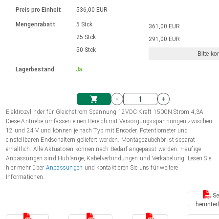
Sprache
Elektrozylinder
Ø12-43mm | 1-1800rpm | ≤ 2Nm
Steuerung 2-6 A
Bürstenlose Gleichstrommotoren
230 - 50 Hz | 110 - 60 Hz
Preis pro Einheit
536,00 EUR
Synchron-Asynchron | für 1-4 Elektrozylinder
mit Planetengetriebe und internem
Gleichstrommotoren mit
Français (EUR)
Drehzahlregelung für die AIS-Serie
Mengenrabatt
5 Stck
361,00 EUR
Einheitssystem
Hubmagnete
Handsteuerung
Treiber
Schneckengetriebe und Bürsten
25 Stck
291,00 EUR
Italiano (EUR)
50 Stck
Synchron-Asynchron | für 1-4 Elektrozylinder
Ø 28-42| 1-1400 rpm | <= 290Ncm
Ø43-124mm | 31-425rpm | ≤ 41Nm
Bitte ko
VAT
Schaltnetzteil
Lagerbestand
Ja
Bürstenlose DC Motor Controller
Treiber für Gleichstrommotoren mit
Nederlands (EUR)
Schaltnetzteil
Bürsten Serie DPWM
-
+
Polski (EUR)
Elektrozylinder für Gleichstrom Spannung 12VDC Kraft 1500N Strom 4,3A
Einkaufswagen
Diese Antriebe umfassen einen Bereich mit Versorgungsspannungen zwischen
12 und 24 V und können je nach Typ mit Encoder, Potentiometer und
Norsk (NOK)
einstellbaren Endschaltern geliefert werden. Montagezubehör ist separat
erhältlich. Alle Aktuatoren können nach Bedarf angepasst werden. Häufige
Anpassungen sind Hublänge, Kabelverbindungen und Verkabelung. Lesen Sie
Suomi (EUR)
hier mehr über
Anpassungen
und kontaktieren Sie uns für weitere
Informationen.
Se
Svenska (SEK)
herunter