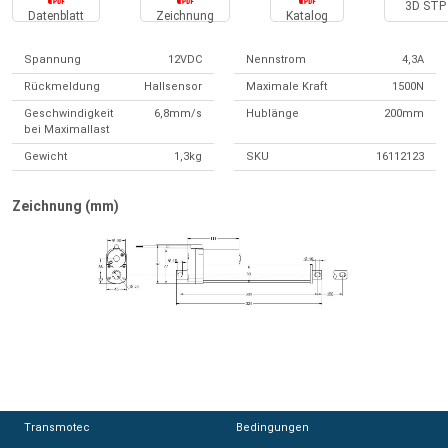
3D STP 
Datenblatt
Zeichnung
Katalog
Spannung
12VDC
Nennstrom
4,3A
Rückmeldung
Hallsensor
Maximale Kraft
1500N
Geschwindigkeit
6,8mm/s
Hublänge
200mm
bei Maximallast
Gewicht
1,3kg
SKU
16112123
Zeichnung (mm)
Transmotec
Transmotec
Bedingungen
Bedingungen