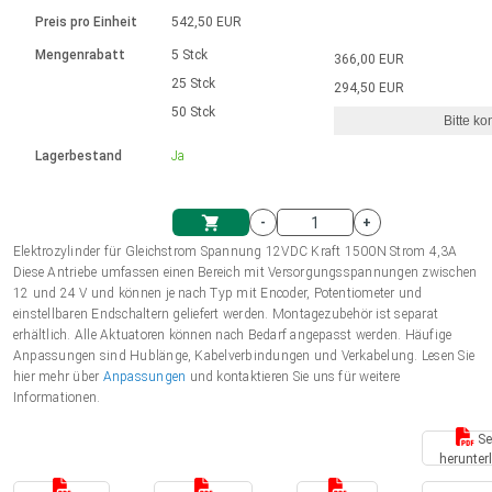
Sprache
Elektrozylinder
Ø12-43mm | 1-1800rpm | ≤ 2Nm
Steuerung 2-6 A
Bürstenlose Gleichstrommotoren
230 - 50 Hz | 110 - 60 Hz
Preis pro Einheit
542,50 EUR
Synchron-Asynchron | für 1-4 Elektrozylinder
mit Planetengetriebe und internem
Gleichstrommotoren mit
Français (EUR)
Drehzahlregelung für die AIS-Serie
Mengenrabatt
5 Stck
366,00 EUR
Einheitssystem
Hubmagnete
Handsteuerung
Treiber
Schneckengetriebe und Bürsten
25 Stck
294,50 EUR
Italiano (EUR)
50 Stck
Synchron-Asynchron | für 1-4 Elektrozylinder
Ø 28-42| 1-1400 rpm | <= 290Ncm
Ø43-124mm | 31-425rpm | ≤ 41Nm
Bitte ko
VAT
Schaltnetzteil
Lagerbestand
Ja
Bürstenlose DC Motor Controller
Treiber für Gleichstrommotoren mit
Nederlands (EUR)
Schaltnetzteil
Bürsten Serie DPWM
-
+
Polski (EUR)
Elektrozylinder für Gleichstrom Spannung 12VDC Kraft 1500N Strom 4,3A
Einkaufswagen
Diese Antriebe umfassen einen Bereich mit Versorgungsspannungen zwischen
12 und 24 V und können je nach Typ mit Encoder, Potentiometer und
Norsk (NOK)
einstellbaren Endschaltern geliefert werden. Montagezubehör ist separat
erhältlich. Alle Aktuatoren können nach Bedarf angepasst werden. Häufige
Anpassungen sind Hublänge, Kabelverbindungen und Verkabelung. Lesen Sie
Suomi (EUR)
hier mehr über
Anpassungen
und kontaktieren Sie uns für weitere
Informationen.
Se
Svenska (SEK)
herunter