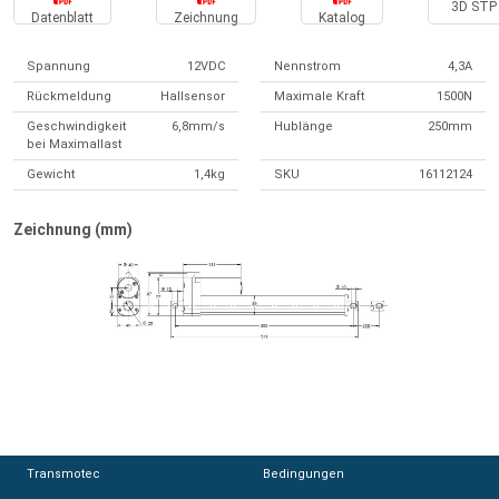
3D STP 
Datenblatt
Zeichnung
Katalog
Spannung
12VDC
Nennstrom
4,3A
Rückmeldung
Hallsensor
Maximale Kraft
1500N
Geschwindigkeit
6,8mm/s
Hublänge
250mm
bei Maximallast
Gewicht
1,4kg
SKU
16112124
Zeichnung (mm)
Transmotec
Transmotec
Bedingungen
Bedingungen