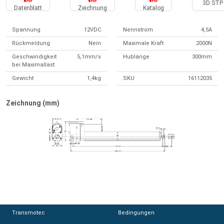
3D STP 
Datenblatt
Zeichnung
Katalog
Spannung
12VDC
Nennstrom
4,5A
Rückmeldung
Nein
Maximale Kraft
2000N
Geschwindigkeit
5,1mm/s
Hublänge
300mm
bei Maximallast
Gewicht
1,4kg
SKU
16112035
Zeichnung (mm)
Transmotec
Transmotec
Bedingungen
Bedingungen