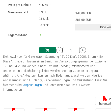
Sprache
Elektrozylinder
Ø12-43mm | 1-1800rpm | ≤ 2Nm
Steuerung 2-6 A
Bürstenlose Gleichstrommotoren
230 - 50 Hz | 110 - 60 Hz
Preis pro Einheit
515,50 EUR
Synchron-Asynchron | für 1-4 Elektrozylinder
mit Planetengetriebe und internem
Gleichstrommotoren mit
Français (EUR)
Drehzahlregelung für die AIS-Serie
Mengenrabatt
5 Stck
348,00 EUR
Einheitssystem
Hubmagnete
Handsteuerung
Treiber
Schneckengetriebe und Bürsten
25 Stck
281,00 EUR
Italiano (EUR)
50 Stck
Synchron-Asynchron | für 1-4 Elektrozylinder
Ø 28-42| 1-1400 rpm | <= 290Ncm
Ø43-124mm | 31-425rpm | ≤ 41Nm
Bitte ko
VAT
Schaltnetzteil
Lagerbestand
Ja
Bürstenlose DC Motor Controller
Treiber für Gleichstrommotoren mit
Nederlands (EUR)
Schaltnetzteil
Bürsten Serie DPWM
-
+
Polski (EUR)
Elektrozylinder für Gleichstrom Spannung 12VDC Kraft 2000N Strom 4,5A
Einkaufswagen
Diese Antriebe umfassen einen Bereich mit Versorgungsspannungen zwischen
12 und 24 V und können je nach Typ mit Encoder, Potentiometer und
Norsk (NOK)
einstellbaren Endschaltern geliefert werden. Montagezubehör ist separat
erhältlich. Alle Aktuatoren können nach Bedarf angepasst werden. Häufige
Anpassungen sind Hublänge, Kabelverbindungen und Verkabelung. Lesen Sie
Suomi (EUR)
hier mehr über
Anpassungen
und kontaktieren Sie uns für weitere
Informationen.
Se
Svenska (SEK)
herunter