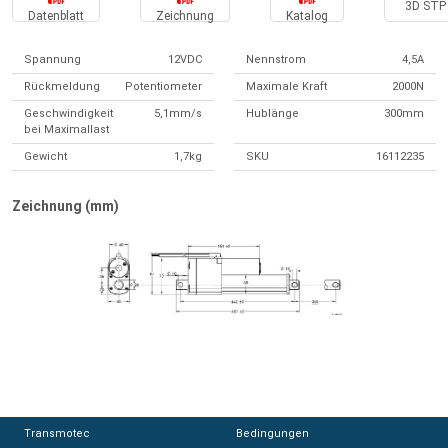
3D STP 
Datenblatt
Zeichnung
Katalog
Spannung
12VDC
Nennstrom
4,5A
Rückmeldung
Potentiometer
Maximale Kraft
2000N
Geschwindigkeit
5,1mm/s
Hublänge
300mm
bei Maximallast
Gewicht
1,7kg
SKU
16112235
Zeichnung (mm)
Transmotec
Transmotec
Bedingungen
Bedingungen