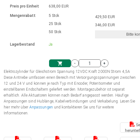
Sprache
Elektrozylinder
Ø12-43mm | 1-1800rpm | ≤ 2Nm
Steuerung 2-6 A
Bürstenlose Gleichstrommotoren
230 - 50 Hz | 110 - 60 Hz
Preis pro Einheit
638,00 EUR
Synchron-Asynchron | für 1-4 Elektrozylinder
mit Planetengetriebe und internem
Gleichstrommotoren mit
Français (EUR)
Drehzahlregelung für die AIS-Serie
Mengenrabatt
5 Stck
429,50 EUR
Einheitssystem
Hubmagnete
Handsteuerung
Treiber
Schneckengetriebe und Bürsten
25 Stck
346,00 EUR
Italiano (EUR)
50 Stck
Synchron-Asynchron | für 1-4 Elektrozylinder
Ø 28-42| 1-1400 rpm | <= 290Ncm
Ø43-124mm | 31-425rpm | ≤ 41Nm
Bitte ko
VAT
Schaltnetzteil
Lagerbestand
Ja
Bürstenlose DC Motor Controller
Treiber für Gleichstrommotoren mit
Nederlands (EUR)
Schaltnetzteil
Bürsten Serie DPWM
-
+
Polski (EUR)
Elektrozylinder für Gleichstrom Spannung 12VDC Kraft 2000N Strom 4,5A
Einkaufswagen
Diese Antriebe umfassen einen Bereich mit Versorgungsspannungen zwischen
12 und 24 V und können je nach Typ mit Encoder, Potentiometer und
Norsk (NOK)
einstellbaren Endschaltern geliefert werden. Montagezubehör ist separat
erhältlich. Alle Aktuatoren können nach Bedarf angepasst werden. Häufige
Anpassungen sind Hublänge, Kabelverbindungen und Verkabelung. Lesen Sie
Suomi (EUR)
hier mehr über
Anpassungen
und kontaktieren Sie uns für weitere
Informationen.
Se
Svenska (SEK)
herunter