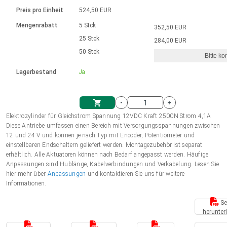
Sprache
Elektrozylinder
Ø12-43mm | 1-1800rpm | ≤ 2Nm
Steuerung 2-6 A
Bürstenlose Gleichstrommotoren
230 - 50 Hz | 110 - 60 Hz
Preis pro Einheit
524,50 EUR
Synchron-Asynchron | für 1-4 Elektrozylinder
mit Planetengetriebe und internem
Gleichstrommotoren mit
Français (EUR)
Drehzahlregelung für die AIS-Serie
Mengenrabatt
5 Stck
352,50 EUR
Einheitssystem
Hubmagnete
Handsteuerung
Treiber
Schneckengetriebe und Bürsten
25 Stck
284,00 EUR
Italiano (EUR)
50 Stck
Synchron-Asynchron | für 1-4 Elektrozylinder
Ø 28-42| 1-1400 rpm | <= 290Ncm
Ø43-124mm | 31-425rpm | ≤ 41Nm
Bitte ko
VAT
Schaltnetzteil
Lagerbestand
Ja
Bürstenlose DC Motor Controller
Treiber für Gleichstrommotoren mit
Nederlands (EUR)
Schaltnetzteil
Bürsten Serie DPWM
-
+
Polski (EUR)
Elektrozylinder für Gleichstrom Spannung 12VDC Kraft 2500N Strom 4,1A
Einkaufswagen
Diese Antriebe umfassen einen Bereich mit Versorgungsspannungen zwischen
12 und 24 V und können je nach Typ mit Encoder, Potentiometer und
Norsk (NOK)
einstellbaren Endschaltern geliefert werden. Montagezubehör ist separat
erhältlich. Alle Aktuatoren können nach Bedarf angepasst werden. Häufige
Anpassungen sind Hublänge, Kabelverbindungen und Verkabelung. Lesen Sie
Suomi (EUR)
hier mehr über
Anpassungen
und kontaktieren Sie uns für weitere
Informationen.
Se
Svenska (SEK)
herunter