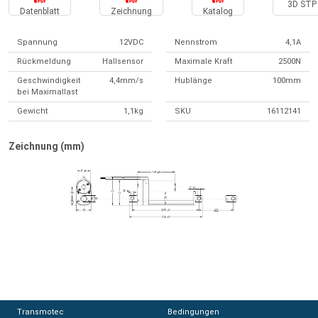
3D STP 
Datenblatt
Zeichnung
Katalog
Spannung
12VDC
Nennstrom
4,1A
Rückmeldung
Hallsensor
Maximale Kraft
2500N
Geschwindigkeit
4,4mm/s
Hublänge
100mm
bei Maximallast
Gewicht
1,1kg
SKU
16112141
Zeichnung (mm)
Transmotec
Transmotec
Bedingungen
Bedingungen