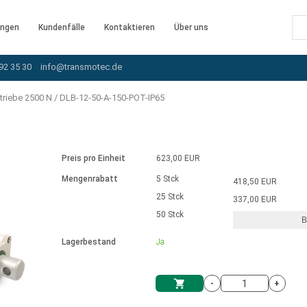
ngen
Kundenfälle
Kontaktieren
Über uns
92 35 30
info@transmotec.de
triebe 2500 N
/
DLB-12-50-A-150-POT-IP65
Preis pro Einheit
623,00 EUR
Mengenrabatt
5 Stck
418,50 EUR
25 Stck
337,00 EUR
50 Stck
B
rnem Treiber
Lagerbestand
Ja
-
+