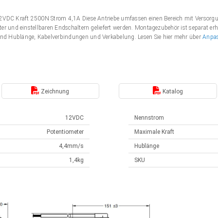
 12VDC Kraft 2500N Strom 4,1A Diese Antriebe umfassen einen Bereich mit Verso
er und einstellbaren Endschaltern geliefert werden. Montagezubehör ist separat erh
nd Hublänge, Kabelverbindungen und Verkabelung. Lesen Sie hier mehr über
Anpa
Zeichnung
Katalog
12VDC
Nennstrom
Potentiometer
Maximale Kraft
4,4mm/s
Hublänge
1,4kg
SKU