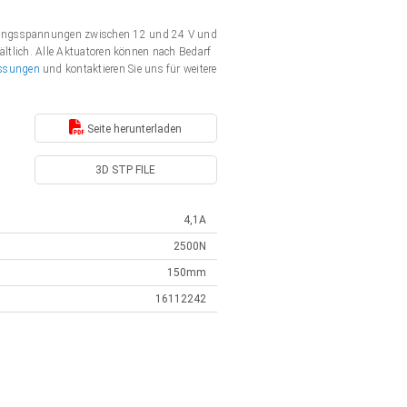
rgungsspannungen zwischen 12 und 24 V und
ältlich. Alle Aktuatoren können nach Bedarf
ssungen
und kontaktieren Sie uns für weitere
Seite herunterladen
3D STP FILE
4,1A
2500N
150mm
16112242