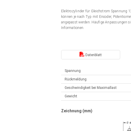
Elektrozylinder
Synchron-Asynchron | für 1-4 Elektrozylinder
Elektrozylinder für Gleichstrom Spannung
Français (EUR)
Handsteuerung
können je nach Typ mit Encoder, Potentiomet
Hubmagnete
angepasst werden. Häufige Anpassungen si
Synchron-Asynchron | für 1-4 Elektrozylinder
Informationen.
Italiano (EUR)
Schaltnetzteil
Nederlands (EUR)
Schaltnetzteil
Datenblatt
Polski (EUR)
Spannung
Rückmeldung
Norsk (NOK)
Geschwindigkeit bei Maximallast
Gewicht
Suomi (EUR)
Zeichnung (mm)
Svenska (SEK)