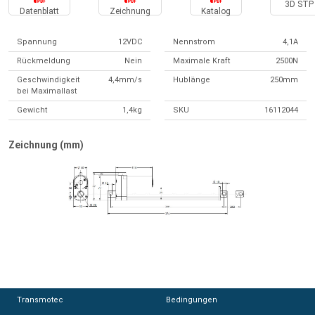
3D STP 
Datenblatt
Zeichnung
Katalog
Spannung
12VDC
Nennstrom
4,1A
Rückmeldung
Nein
Maximale Kraft
2500N
Geschwindigkeit
4,4mm/s
Hublänge
250mm
bei Maximallast
Gewicht
1,4kg
SKU
16112044
Zeichnung (mm)
Transmotec
Transmotec
Bedingungen
Bedingungen