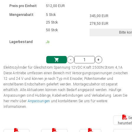
Sprache
Elektrozylinder
Ø12-43mm | 1-1800rpm | ≤ 2Nm
Steuerung 2-6 A
Bürstenlose Gleichstrommotoren
230 - 50 Hz | 110 - 60 Hz
Preis pro Einheit
512,00 EUR
Synchron-Asynchron | für 1-4 Elektrozylinder
mit Planetengetriebe und internem
Gleichstrommotoren mit
Français (EUR)
Drehzahlregelung für die AIS-Serie
Mengenrabatt
5 Stck
345,00 EUR
Einheitssystem
Hubmagnete
Handsteuerung
Treiber
Schneckengetriebe und Bürsten
25 Stck
278,50 EUR
Italiano (EUR)
50 Stck
Synchron-Asynchron | für 1-4 Elektrozylinder
Ø 28-42| 1-1400 rpm | <= 290Ncm
Ø43-124mm | 31-425rpm | ≤ 41Nm
Bitte ko
VAT
Schaltnetzteil
Lagerbestand
Ja
Bürstenlose DC Motor Controller
Treiber für Gleichstrommotoren mit
Nederlands (EUR)
Schaltnetzteil
Bürsten Serie DPWM
-
+
Polski (EUR)
Elektrozylinder für Gleichstrom Spannung 12VDC Kraft 2500N Strom 4,1A
Einkaufswagen
Diese Antriebe umfassen einen Bereich mit Versorgungsspannungen zwischen
12 und 24 V und können je nach Typ mit Encoder, Potentiometer und
Norsk (NOK)
einstellbaren Endschaltern geliefert werden. Montagezubehör ist separat
erhältlich. Alle Aktuatoren können nach Bedarf angepasst werden. Häufige
Anpassungen sind Hublänge, Kabelverbindungen und Verkabelung. Lesen Sie
Suomi (EUR)
hier mehr über
Anpassungen
und kontaktieren Sie uns für weitere
Informationen.
Se
Svenska (SEK)
herunter