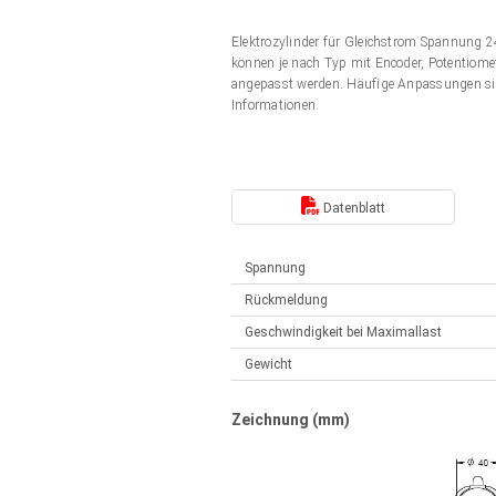
Elektrozylinder
Synchron-Asynchron | für 1-4 Elektrozylinder
Elektrozylinder für Gleichstrom Spannung
Français (EUR)
Handsteuerung
können je nach Typ mit Encoder, Potentiomet
Hubmagnete
angepasst werden. Häufige Anpassungen si
Synchron-Asynchron | für 1-4 Elektrozylinder
Informationen.
Italiano (EUR)
Schaltnetzteil
Nederlands (EUR)
Schaltnetzteil
Datenblatt
Polski (EUR)
Spannung
Rückmeldung
Norsk (NOK)
Geschwindigkeit bei Maximallast
Gewicht
Suomi (EUR)
Zeichnung (mm)
Svenska (SEK)