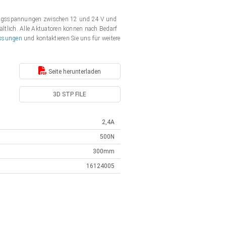
gungsspannungen zwischen 12 und 24 V und
ältlich. Alle Aktuatoren können nach Bedarf
ssungen
und kontaktieren Sie uns für weitere
Seite herunterladen
3D STP FILE
2,4A
500N
300mm
16124005