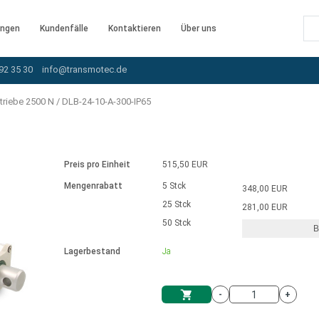
ngen
Kundenfälle
Kontaktieren
Über uns
92 35 30
info@transmotec.de
triebe 2500 N
/
DLB-24-10-A-300-IP65
Preis pro Einheit
515,50 EUR
Mengenrabatt
5 Stck
348,00 EUR
25 Stck
281,00 EUR
50 Stck
B
rnem Treiber
Lagerbestand
Ja
-
+