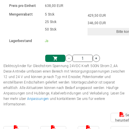
Sprache
Elektrozylinder
Ø12-43mm | 1-1800rpm | ≤ 2Nm
Steuerung 2-6 A
Bürstenlose Gleichstrommotoren
230 - 50 Hz | 110 - 60 Hz
Preis pro Einheit
638,00 EUR
Synchron-Asynchron | für 1-4 Elektrozylinder
mit Planetengetriebe und internem
Gleichstrommotoren mit
Français (EUR)
Drehzahlregelung für die AIS-Serie
Mengenrabatt
5 Stck
429,50 EUR
Einheitssystem
Hubmagnete
Handsteuerung
Treiber
Schneckengetriebe und Bürsten
25 Stck
346,00 EUR
Italiano (EUR)
50 Stck
Synchron-Asynchron | für 1-4 Elektrozylinder
Ø 28-42| 1-1400 rpm | <= 290Ncm
Ø43-124mm | 31-425rpm | ≤ 41Nm
Bitte ko
VAT
Schaltnetzteil
Lagerbestand
Ja
Bürstenlose DC Motor Controller
Treiber für Gleichstrommotoren mit
Nederlands (EUR)
Schaltnetzteil
Bürsten Serie DPWM
-
+
Polski (EUR)
Elektrozylinder für Gleichstrom Spannung 24VDC Kraft 500N Strom 2,4A
Einkaufswagen
Diese Antriebe umfassen einen Bereich mit Versorgungsspannungen zwischen
12 und 24 V und können je nach Typ mit Encoder, Potentiometer und
Norsk (NOK)
einstellbaren Endschaltern geliefert werden. Montagezubehör ist separat
erhältlich. Alle Aktuatoren können nach Bedarf angepasst werden. Häufige
Anpassungen sind Hublänge, Kabelverbindungen und Verkabelung. Lesen Sie
Suomi (EUR)
hier mehr über
Anpassungen
und kontaktieren Sie uns für weitere
Informationen.
Se
Svenska (SEK)
herunter