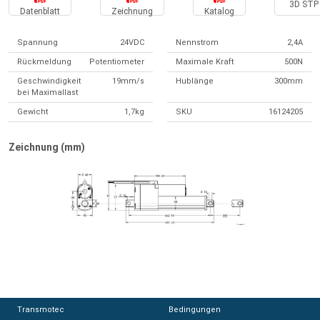
3D STP 
Datenblatt
Zeichnung
Katalog
Spannung
24VDC
Nennstrom
2,4A
Rückmeldung
Potentiometer
Maximale Kraft
500N
Geschwindigkeit
19mm/s
Hublänge
300mm
bei Maximallast
Gewicht
1,7kg
SKU
16124205
Zeichnung (mm)
Transmotec
Transmotec
Bedingungen
Bedingungen