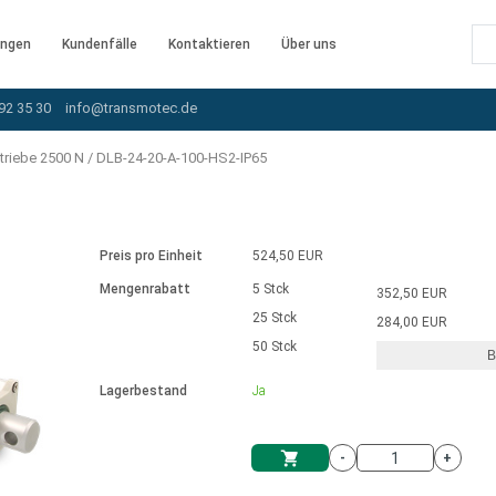
ngen
Kundenfälle
Kontaktieren
Über uns
92 35 30
info@transmotec.de
triebe 2500 N
/
DLB-24-20-A-100-HS2-IP65
Preis pro Einheit
524,50 EUR
Mengenrabatt
5 Stck
352,50 EUR
25 Stck
284,00 EUR
50 Stck
B
rnem Treiber
Lagerbestand
Ja
-
+