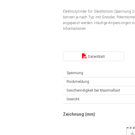
Elektrozylinder
Synchron-Asynchron | für 1-4 Elektrozylinder
Elektrozylinder für Gleichstrom Spannung
Français (EUR)
Handsteuerung
können je nach Typ mit Encoder, Potentiomet
Hubmagnete
angepasst werden. Häufige Anpassungen si
Synchron-Asynchron | für 1-4 Elektrozylinder
Informationen.
Italiano (EUR)
Schaltnetzteil
Nederlands (EUR)
Schaltnetzteil
Datenblatt
Polski (EUR)
Spannung
Rückmeldung
Norsk (NOK)
Geschwindigkeit bei Maximallast
Gewicht
Suomi (EUR)
Zeichnung (mm)
Svenska (SEK)