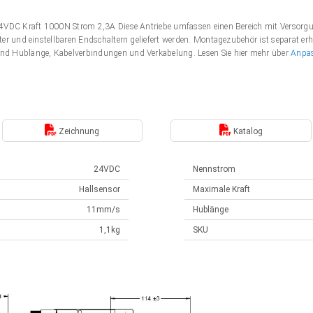
 24VDC Kraft 1000N Strom 2,3A Diese Antriebe umfassen einen Bereich mit Verso
er und einstellbaren Endschaltern geliefert werden. Montagezubehör ist separat erh
nd Hublänge, Kabelverbindungen und Verkabelung. Lesen Sie hier mehr über
Anpa
Zeichnung
Katalog
24VDC
Nennstrom
Hallsensor
Maximale Kraft
11mm/s
Hublänge
1,1kg
SKU