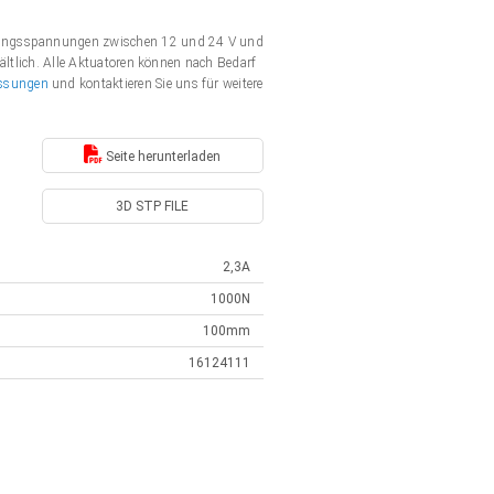
rgungsspannungen zwischen 12 und 24 V und
ältlich. Alle Aktuatoren können nach Bedarf
ssungen
und kontaktieren Sie uns für weitere
Seite herunterladen
3D STP FILE
2,3A
1000N
100mm
16124111