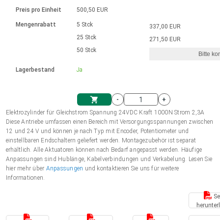
Sprache
Elektrozylinder
Ø12-43mm | 1-1800rpm | ≤ 2Nm
Steuerung 2-6 A
Bürstenlose Gleichstrommotoren
230 - 50 Hz | 110 - 60 Hz
Preis pro Einheit
500,50 EUR
Synchron-Asynchron | für 1-4 Elektrozylinder
mit Planetengetriebe und internem
Gleichstrommotoren mit
Français (EUR)
Drehzahlregelung für die AIS-Serie
Mengenrabatt
5 Stck
337,00 EUR
Einheitssystem
Hubmagnete
Handsteuerung
Treiber
Schneckengetriebe und Bürsten
25 Stck
271,50 EUR
Italiano (EUR)
50 Stck
Synchron-Asynchron | für 1-4 Elektrozylinder
Ø 28-42| 1-1400 rpm | <= 290Ncm
Ø43-124mm | 31-425rpm | ≤ 41Nm
Bitte ko
VAT
Schaltnetzteil
Lagerbestand
Ja
Bürstenlose DC Motor Controller
Treiber für Gleichstrommotoren mit
Nederlands (EUR)
Schaltnetzteil
Bürsten Serie DPWM
-
+
Polski (EUR)
Elektrozylinder für Gleichstrom Spannung 24VDC Kraft 1000N Strom 2,3A
Einkaufswagen
Diese Antriebe umfassen einen Bereich mit Versorgungsspannungen zwischen
12 und 24 V und können je nach Typ mit Encoder, Potentiometer und
Norsk (NOK)
einstellbaren Endschaltern geliefert werden. Montagezubehör ist separat
erhältlich. Alle Aktuatoren können nach Bedarf angepasst werden. Häufige
Anpassungen sind Hublänge, Kabelverbindungen und Verkabelung. Lesen Sie
Suomi (EUR)
hier mehr über
Anpassungen
und kontaktieren Sie uns für weitere
Informationen.
Se
Svenska (SEK)
herunter