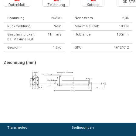
3D STP 
Datenblatt
Zeichnung
Katalog
Spannung
24VDC
Nennstrom
2,3A
Rückmeldung
Nein
Maximale Kraft
1000N
Geschwindigkeit
11mm/s
Hublänge
150mm
bei Maximallast
Gewicht
1,2kg
SKU
16124012
Zeichnung (mm)
Transmotec
Transmotec
Bedingungen
Bedingungen