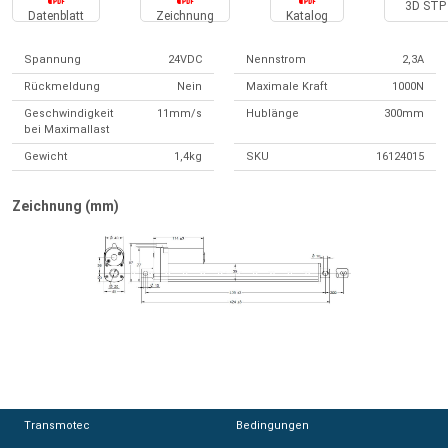
3D STP 
Datenblatt
Zeichnung
Katalog
Spannung
24VDC
Nennstrom
2,3A
Rückmeldung
Nein
Maximale Kraft
1000N
Geschwindigkeit
11mm/s
Hublänge
300mm
bei Maximallast
Gewicht
1,4kg
SKU
16124015
Zeichnung (mm)
Transmotec
Transmotec
Bedingungen
Bedingungen