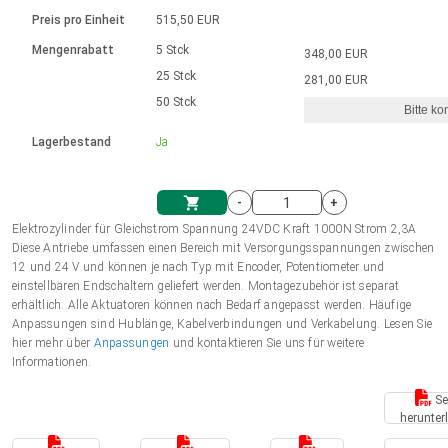
Sprache
Elektrozylinder
Ø12-43mm | 1-1800rpm | ≤ 2Nm
Steuerung 2-6 A
Bürstenlose Gleichstrommotoren
230 - 50 Hz | 110 - 60 Hz
Preis pro Einheit
515,50 EUR
Synchron-Asynchron | für 1-4 Elektrozylinder
mit Planetengetriebe und internem
Gleichstrommotoren mit
Français (EUR)
Drehzahlregelung für die AIS-Serie
Mengenrabatt
5 Stck
348,00 EUR
Einheitssystem
Hubmagnete
Handsteuerung
Treiber
Schneckengetriebe und Bürsten
25 Stck
281,00 EUR
Italiano (EUR)
50 Stck
Synchron-Asynchron | für 1-4 Elektrozylinder
Ø 28-42| 1-1400 rpm | <= 290Ncm
Ø43-124mm | 31-425rpm | ≤ 41Nm
Bitte ko
VAT
Schaltnetzteil
Lagerbestand
Ja
Bürstenlose DC Motor Controller
Treiber für Gleichstrommotoren mit
Nederlands (EUR)
Schaltnetzteil
Bürsten Serie DPWM
-
+
Polski (EUR)
Elektrozylinder für Gleichstrom Spannung 24VDC Kraft 1000N Strom 2,3A
Einkaufswagen
Diese Antriebe umfassen einen Bereich mit Versorgungsspannungen zwischen
12 und 24 V und können je nach Typ mit Encoder, Potentiometer und
Norsk (NOK)
einstellbaren Endschaltern geliefert werden. Montagezubehör ist separat
erhältlich. Alle Aktuatoren können nach Bedarf angepasst werden. Häufige
Anpassungen sind Hublänge, Kabelverbindungen und Verkabelung. Lesen Sie
Suomi (EUR)
hier mehr über
Anpassungen
und kontaktieren Sie uns für weitere
Informationen.
Se
Svenska (SEK)
herunter