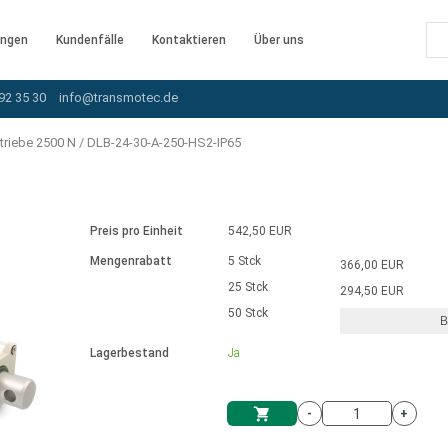
ngen
Kundenfälle
Kontaktieren
Über uns
92 35 30
info@transmotec.de
triebe 2500 N
/
DLB-24-30-A-250-HS2-IP65
Preis pro Einheit
542,50 EUR
Mengenrabatt
5 Stck
366,00 EUR
25 Stck
294,50 EUR
50 Stck
B
rnem Treiber
Lagerbestand
Ja
-
+