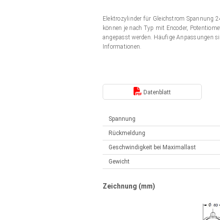
Elektrozylinder
Synchron-Asynchron | für 1-4 Elektrozylinder
Elektrozylinder für Gleichstrom Spannung
Français (EUR)
Handsteuerung
können je nach Typ mit Encoder, Potentiomet
Hubmagnete
angepasst werden. Häufige Anpassungen si
Synchron-Asynchron | für 1-4 Elektrozylinder
Informationen.
Italiano (EUR)
Schaltnetzteil
Nederlands (EUR)
Schaltnetzteil
Datenblatt
Polski (EUR)
Spannung
Rückmeldung
Norsk (NOK)
Geschwindigkeit bei Maximallast
Gewicht
Suomi (EUR)
Zeichnung (mm)
Svenska (SEK)