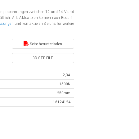
rgungsspannungen zwischen 12 und 24 V und
ältlich. Alle Aktuatoren können nach Bedarf
ssungen
und kontaktieren Sie uns für weitere
Seite herunterladen
3D STP FILE
2,3A
1500N
250mm
16124124