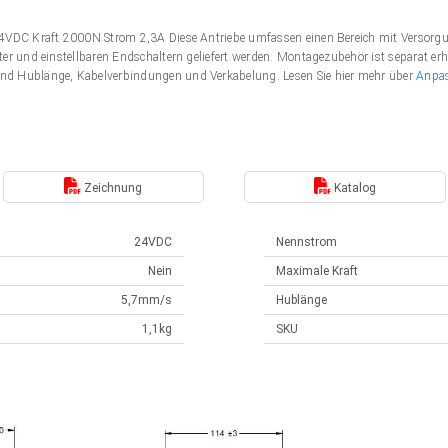
 24VDC Kraft 2000N Strom 2,3A Diese Antriebe umfassen einen Bereich mit Verso
er und einstellbaren Endschaltern geliefert werden. Montagezubehör ist separat erh
nd Hublänge, Kabelverbindungen und Verkabelung. Lesen Sie hier mehr über
Anpa
Zeichnung
Katalog
24VDC
Nennstrom
Nein
Maximale Kraft
5,7mm/s
Hublänge
1,1kg
SKU