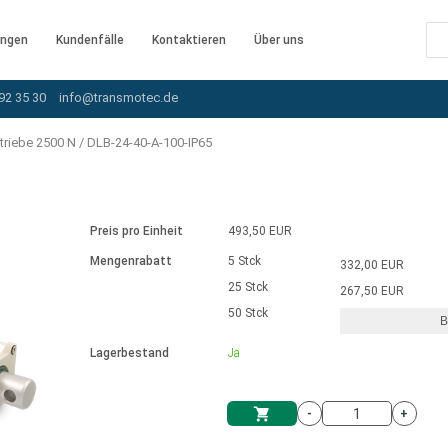
ngen
Kundenfälle
Kontaktieren
Über uns
92 35 30
info@transmotec.de
triebe 2500 N
/
DLB-24-40-A-100-IP65
Preis pro Einheit
493,50 EUR
Mengenrabatt
5 Stck
332,00 EUR
25 Stck
267,50 EUR
50 Stck
B
rnem Treiber
Lagerbestand
Ja
-
+