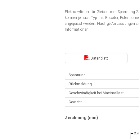
Elektrozylinder
Synchron-Asynchron | für 1-4 Elektrozylinder
Elektrozylinder für Gleichstrom Spannung
Français (EUR)
Handsteuerung
können je nach Typ mit Encoder, Potentiomet
Hubmagnete
angepasst werden. Häufige Anpassungen si
Synchron-Asynchron | für 1-4 Elektrozylinder
Informationen.
Italiano (EUR)
Schaltnetzteil
Nederlands (EUR)
Schaltnetzteil
Datenblatt
Polski (EUR)
Spannung
Rückmeldung
Norsk (NOK)
Geschwindigkeit bei Maximallast
Gewicht
Suomi (EUR)
Zeichnung (mm)
Svenska (SEK)