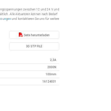
rgungsspannungen zwischen 12 und 24 V und
ältlich. Alle Aktuatoren können nach Bedarf
ssungen
und kontaktieren Sie uns für weitere
Seite herunterladen
3D STP FILE
2,3A
2000N
100mm
16124031