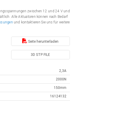
rgungsspannungen zwischen 12 und 24 V und
ältlich. Alle Aktuatoren können nach Bedarf
ssungen
und kontaktieren Sie uns für weitere
Seite herunterladen
3D STP FILE
2,3A
2000N
150mm
16124132