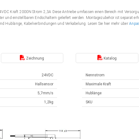
 24VDC Kraft 2000N Strom 2,3A Diese Antriebe umfassen einen Bereich mit Verso
er und einstellbaren Endschaltern geliefert werden. Montagezubehör ist separat erh
nd Hublänge, Kabelverbindungen und Verkabelung. Lesen Sie hier mehr über
Anpa
Zeichnung
Katalog
24VDC
Nennstrom
Hallsensor
Maximale Kraft
5,7mm/s
Hublänge
1,2kg
SKU