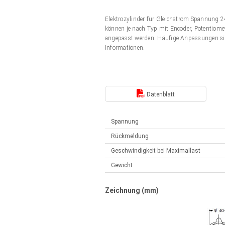
Elektrozylinder
Synchron-Asynchron | für 1-4 Elektrozylinder
Elektrozylinder für Gleichstrom Spannung
Français (EUR)
Handsteuerung
können je nach Typ mit Encoder, Potentiomet
Hubmagnete
angepasst werden. Häufige Anpassungen si
Synchron-Asynchron | für 1-4 Elektrozylinder
Informationen.
Italiano (EUR)
Schaltnetzteil
Nederlands (EUR)
Schaltnetzteil
Datenblatt
Polski (EUR)
Spannung
Rückmeldung
Norsk (NOK)
Geschwindigkeit bei Maximallast
Gewicht
Suomi (EUR)
Zeichnung (mm)
Svenska (SEK)