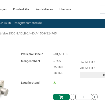
ngen
Kundenfälle
Kontaktieren
Über uns
92 35 30
info@transmotec.de
triebe 2500 N
/
DLB-24-40-A-150-HS2-IP65
Preis pro Einheit
531,50 EUR
Mengenrabatt
5 Stck
357,50 EUR
25 Stck
288,50 EUR
50 Stck
B
rnem Treiber
Lagerbestand
Ja
-
+