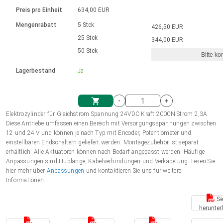
Sprache
Elektrozylinder
Ø12-43mm | 1-1800rpm | ≤ 2Nm
Steuerung 2-6 A
Bürstenlose Gleichstrommotoren
230 - 50 Hz | 110 - 60 Hz
Preis pro Einheit
634,00 EUR
Synchron-Asynchron | für 1-4 Elektrozylinder
mit Planetengetriebe und internem
Gleichstrommotoren mit
Français (EUR)
Drehzahlregelung für die AIS-Serie
Mengenrabatt
5 Stck
426,50 EUR
Einheitssystem
Hubmagnete
Handsteuerung
Treiber
Schneckengetriebe und Bürsten
25 Stck
344,00 EUR
Italiano (EUR)
50 Stck
Synchron-Asynchron | für 1-4 Elektrozylinder
Ø 28-42| 1-1400 rpm | <= 290Ncm
Ø43-124mm | 31-425rpm | ≤ 41Nm
Bitte ko
VAT
Schaltnetzteil
Lagerbestand
Ja
Bürstenlose DC Motor Controller
Treiber für Gleichstrommotoren mit
Nederlands (EUR)
Schaltnetzteil
Bürsten Serie DPWM
-
+
Polski (EUR)
Elektrozylinder für Gleichstrom Spannung 24VDC Kraft 2000N Strom 2,3A
Einkaufswagen
Diese Antriebe umfassen einen Bereich mit Versorgungsspannungen zwischen
12 und 24 V und können je nach Typ mit Encoder, Potentiometer und
Norsk (NOK)
einstellbaren Endschaltern geliefert werden. Montagezubehör ist separat
erhältlich. Alle Aktuatoren können nach Bedarf angepasst werden. Häufige
Anpassungen sind Hublänge, Kabelverbindungen und Verkabelung. Lesen Sie
Suomi (EUR)
hier mehr über
Anpassungen
und kontaktieren Sie uns für weitere
Informationen.
Se
Svenska (SEK)
herunter