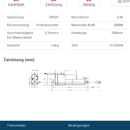
3D STP 
Datenblatt
Zeichnung
Katalog
Spannung
24VDC
Nennstrom
2,3A
Rückmeldung
Potentiometer
Maximale Kraft
2000N
Geschwindigkeit
5,7mm/s
Hublänge
250mm
bei Maximallast
Gewicht
1,6kg
SKU
16124234
Zeichnung (mm)
Transmotec
Transmotec
Bedingungen
Bedingungen