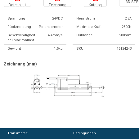
3D STP 
Datenblatt
Zeichnung
Katalog
Spannung
24VDC
Nennstrom
2,2A
Rückmeldung
Potentiometer
Maximale Kraft
2500N
Geschwindigkeit
4,4mm/s
Hublänge
200mm
bei Maximallast
Gewicht
1,5kg
SKU
16124243
Zeichnung (mm)
Transmotec
Transmotec
Bedingungen
Bedingungen