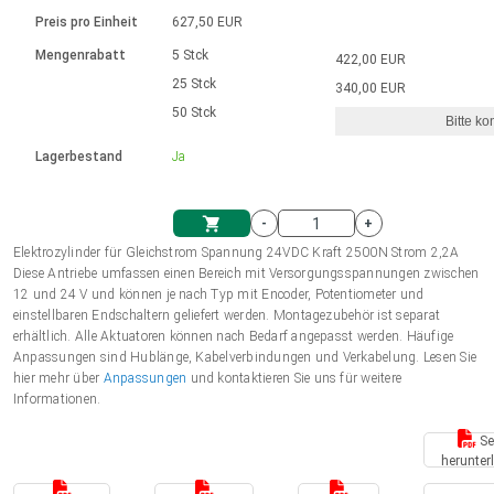
Sprache
Elektrozylinder
Ø12-43mm | 1-1800rpm | ≤ 2Nm
Steuerung 2-6 A
Bürstenlose Gleichstrommotoren
230 - 50 Hz | 110 - 60 Hz
Preis pro Einheit
627,50 EUR
Synchron-Asynchron | für 1-4 Elektrozylinder
mit Planetengetriebe und internem
Gleichstrommotoren mit
Français (EUR)
Drehzahlregelung für die AIS-Serie
Mengenrabatt
5 Stck
422,00 EUR
Einheitssystem
Hubmagnete
Handsteuerung
Treiber
Schneckengetriebe und Bürsten
25 Stck
340,00 EUR
Italiano (EUR)
50 Stck
Synchron-Asynchron | für 1-4 Elektrozylinder
Ø 28-42| 1-1400 rpm | <= 290Ncm
Ø43-124mm | 31-425rpm | ≤ 41Nm
Bitte ko
VAT
Schaltnetzteil
Lagerbestand
Ja
Bürstenlose DC Motor Controller
Treiber für Gleichstrommotoren mit
Nederlands (EUR)
Schaltnetzteil
Bürsten Serie DPWM
-
+
Polski (EUR)
Elektrozylinder für Gleichstrom Spannung 24VDC Kraft 2500N Strom 2,2A
Einkaufswagen
Diese Antriebe umfassen einen Bereich mit Versorgungsspannungen zwischen
12 und 24 V und können je nach Typ mit Encoder, Potentiometer und
Norsk (NOK)
einstellbaren Endschaltern geliefert werden. Montagezubehör ist separat
erhältlich. Alle Aktuatoren können nach Bedarf angepasst werden. Häufige
Anpassungen sind Hublänge, Kabelverbindungen und Verkabelung. Lesen Sie
Suomi (EUR)
hier mehr über
Anpassungen
und kontaktieren Sie uns für weitere
Informationen.
Se
Svenska (SEK)
herunter