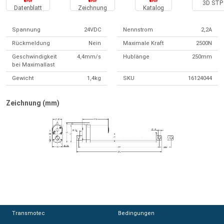
3D STP 
Datenblatt
Zeichnung
Katalog
Spannung
24VDC
Nennstrom
2,2A
Rückmeldung
Nein
Maximale Kraft
2500N
Geschwindigkeit
4,4mm/s
Hublänge
250mm
bei Maximallast
Gewicht
1,4kg
SKU
16124044
Zeichnung (mm)
Transmotec
Transmotec
Bedingungen
Bedingungen