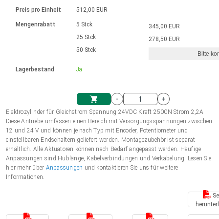
Sprache
Elektrozylinder
Ø12-43mm | 1-1800rpm | ≤ 2Nm
Steuerung 2-6 A
Bürstenlose Gleichstrommotoren
230 - 50 Hz | 110 - 60 Hz
Preis pro Einheit
512,00 EUR
Synchron-Asynchron | für 1-4 Elektrozylinder
mit Planetengetriebe und internem
Gleichstrommotoren mit
Français (EUR)
Drehzahlregelung für die AIS-Serie
Mengenrabatt
5 Stck
345,00 EUR
Einheitssystem
Hubmagnete
Handsteuerung
Treiber
Schneckengetriebe und Bürsten
25 Stck
278,50 EUR
Italiano (EUR)
50 Stck
Synchron-Asynchron | für 1-4 Elektrozylinder
Ø 28-42| 1-1400 rpm | <= 290Ncm
Ø43-124mm | 31-425rpm | ≤ 41Nm
Bitte ko
VAT
Schaltnetzteil
Lagerbestand
Ja
Bürstenlose DC Motor Controller
Treiber für Gleichstrommotoren mit
Nederlands (EUR)
Schaltnetzteil
Bürsten Serie DPWM
-
+
Polski (EUR)
Elektrozylinder für Gleichstrom Spannung 24VDC Kraft 2500N Strom 2,2A
Einkaufswagen
Diese Antriebe umfassen einen Bereich mit Versorgungsspannungen zwischen
12 und 24 V und können je nach Typ mit Encoder, Potentiometer und
Norsk (NOK)
einstellbaren Endschaltern geliefert werden. Montagezubehör ist separat
erhältlich. Alle Aktuatoren können nach Bedarf angepasst werden. Häufige
Anpassungen sind Hublänge, Kabelverbindungen und Verkabelung. Lesen Sie
Suomi (EUR)
hier mehr über
Anpassungen
und kontaktieren Sie uns für weitere
Informationen.
Se
Svenska (SEK)
herunter