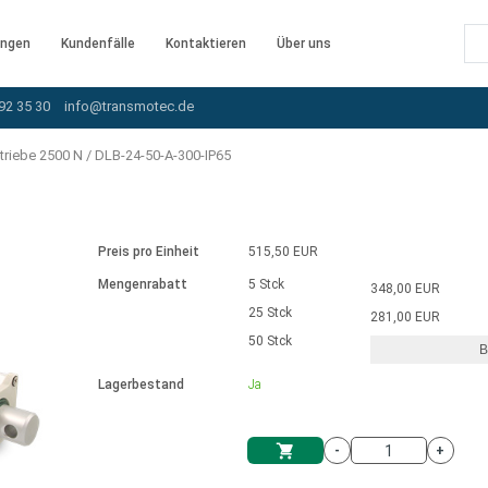
ngen
Kundenfälle
Kontaktieren
Über uns
92 35 30
info@transmotec.de
triebe 2500 N
/
DLB-24-50-A-300-IP65
Preis pro Einheit
515,50 EUR
Mengenrabatt
5 Stck
348,00 EUR
25 Stck
281,00 EUR
50 Stck
B
rnem Treiber
Lagerbestand
Ja
-
+