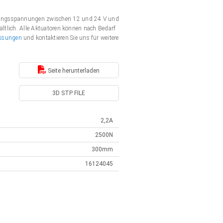
rgungsspannungen zwischen 12 und 24 V und
ältlich. Alle Aktuatoren können nach Bedarf
ssungen
und kontaktieren Sie uns für weitere
Seite herunterladen
3D STP FILE
2,2A
2500N
300mm
16124045