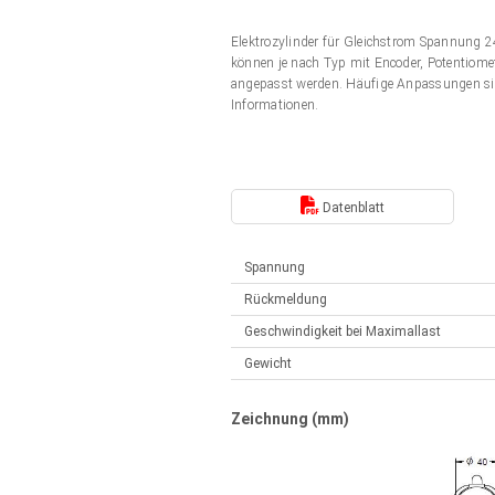
Elektrozylinder
Synchron-Asynchron | für 1-4 Elektrozylinder
Elektrozylinder für Gleichstrom Spannung
Français (EUR)
Handsteuerung
können je nach Typ mit Encoder, Potentiomet
Hubmagnete
angepasst werden. Häufige Anpassungen si
Synchron-Asynchron | für 1-4 Elektrozylinder
Informationen.
Italiano (EUR)
Schaltnetzteil
Nederlands (EUR)
Schaltnetzteil
Datenblatt
Polski (EUR)
Spannung
Rückmeldung
Norsk (NOK)
Geschwindigkeit bei Maximallast
Gewicht
Suomi (EUR)
Zeichnung (mm)
Svenska (SEK)