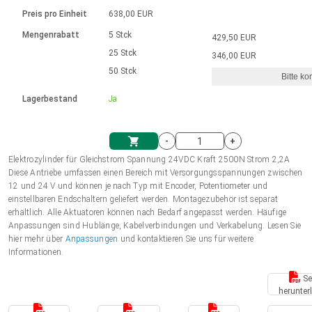
Sprache
Elektrozylinder
Ø12-43mm | 1-1800rpm | ≤ 2Nm
Steuerung 2-6 A
Bürstenlose Gleichstrommotoren
230 - 50 Hz | 110 - 60 Hz
Preis pro Einheit
638,00 EUR
Synchron-Asynchron | für 1-4 Elektrozylinder
mit Planetengetriebe und internem
Gleichstrommotoren mit
Français (EUR)
Drehzahlregelung für die AIS-Serie
Mengenrabatt
5 Stck
429,50 EUR
Einheitssystem
Hubmagnete
Handsteuerung
Treiber
Schneckengetriebe und Bürsten
25 Stck
346,00 EUR
Italiano (EUR)
50 Stck
Synchron-Asynchron | für 1-4 Elektrozylinder
Ø 28-42| 1-1400 rpm | <= 290Ncm
Ø43-124mm | 31-425rpm | ≤ 41Nm
Bitte ko
VAT
Schaltnetzteil
Lagerbestand
Ja
Bürstenlose DC Motor Controller
Treiber für Gleichstrommotoren mit
Nederlands (EUR)
Schaltnetzteil
Bürsten Serie DPWM
-
+
Polski (EUR)
Elektrozylinder für Gleichstrom Spannung 24VDC Kraft 2500N Strom 2,2A
Einkaufswagen
Diese Antriebe umfassen einen Bereich mit Versorgungsspannungen zwischen
12 und 24 V und können je nach Typ mit Encoder, Potentiometer und
Norsk (NOK)
einstellbaren Endschaltern geliefert werden. Montagezubehör ist separat
erhältlich. Alle Aktuatoren können nach Bedarf angepasst werden. Häufige
Anpassungen sind Hublänge, Kabelverbindungen und Verkabelung. Lesen Sie
Suomi (EUR)
hier mehr über
Anpassungen
und kontaktieren Sie uns für weitere
Informationen.
Se
Svenska (SEK)
herunter