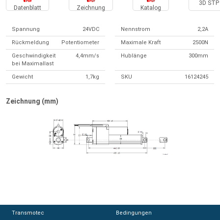
3D STP 
Datenblatt
Zeichnung
Katalog
Spannung
24VDC
Nennstrom
2,2A
Rückmeldung
Potentiometer
Maximale Kraft
2500N
Geschwindigkeit
4,4mm/s
Hublänge
300mm
bei Maximallast
Gewicht
1,7kg
SKU
16124245
Zeichnung (mm)
Transmotec
Transmotec
Bedingungen
Bedingungen