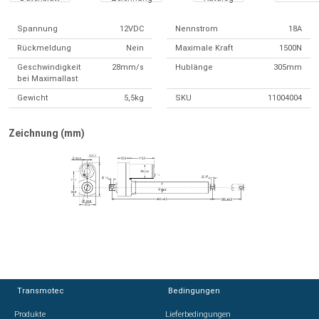
Spannung
12VDC
Nennstrom
18A
Rückmeldung
Nein
Maximale Kraft
1500N
Geschwindigkeit
28mm/s
Hublänge
305mm
bei Maximallast
Gewicht
5,5kg
SKU
11004004
Zeichnung (mm)
Transmotec
Transmotec
Bedingungen
Bedingungen
Produkte
Produkte
Lieferbedingungen
Lieferbedingungen