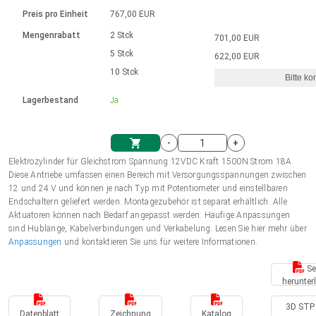
Sprache
Elektrozylinder
Ø12-43mm | 1-1800rpm | ≤ 2Nm
Steuerung 2-6 A
Bürstenlose Gleichstrommotoren
230 - 50 Hz | 110 - 60 Hz
Preis pro Einheit
767,00 EUR
Synchron-Asynchron | für 1-4 Elektrozylinder
mit Planetengetriebe und internem
Gleichstrommotoren mit
Français (EUR)
Drehzahlregelung für die AIS-Serie
Mengenrabatt
2 Stck
701,00 EUR
Einheitssystem
Hubmagnete
Handsteuerung
Treiber
Schneckengetriebe und Bürsten
5 Stck
622,00 EUR
Italiano (EUR)
10 Stck
Synchron-Asynchron | für 1-4 Elektrozylinder
Ø 28-42| 1-1400 rpm | <= 290Ncm
Ø43-124mm | 31-425rpm | ≤ 41Nm
Bitte ko
VAT
Schaltnetzteil
Lagerbestand
Ja
Bürstenlose DC Motor Controller
Treiber für Gleichstrommotoren mit
Nederlands (EUR)
Schaltnetzteil
Bürsten Serie DPWM
-
+
Polski (EUR)
Elektrozylinder für Gleichstrom Spannung 12VDC Kraft 1500N Strom 18A
Einkaufswagen
Diese Antriebe umfassen einen Bereich mit Versorgungsspannungen zwischen
12 und 24 V und können je nach Typ mit Potentiometer und einstellbaren
Norsk (NOK)
Endschaltern geliefert werden. Montagezubehör ist separat erhältlich. Alle
Aktuatoren können nach Bedarf angepasst werden. Häufige Anpassungen
sind Hublänge, Kabelverbindungen und Verkabelung. Lesen Sie hier mehr über
Suomi (EUR)
Anpassungen
und kontaktieren Sie uns für weitere Informationen.
Se
herunter
Svenska (SEK)
3D STP 
Datenblatt
Zeichnung
Katalog