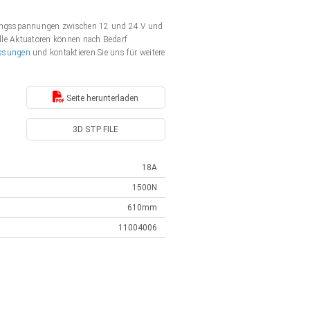
rgungsspannungen zwischen 12 und 24 V und
Alle Aktuatoren können nach Bedarf
ssungen
und kontaktieren Sie uns für weitere
Seite herunterladen
3D STP FILE
18A
1500N
610mm
11004006