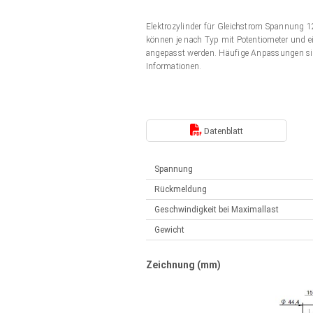
Elektrozylinder
Synchron-Asynchron | für 1-4 Elektrozylinder
Elektrozylinder für Gleichstrom Spannung
Français (EUR)
Handsteuerung
können je nach Typ mit Potentiometer und ei
Hubmagnete
angepasst werden. Häufige Anpassungen si
Synchron-Asynchron | für 1-4 Elektrozylinder
Informationen.
Italiano (EUR)
Schaltnetzteil
Nederlands (EUR)
Schaltnetzteil
Datenblatt
Polski (EUR)
Spannung
Rückmeldung
Norsk (NOK)
Geschwindigkeit bei Maximallast
Gewicht
Suomi (EUR)
Zeichnung (mm)
Svenska (SEK)