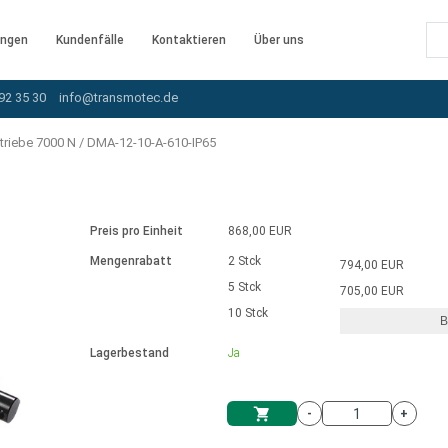
ngen
Kundenfälle
Kontaktieren
Über uns
92 35 30
info@transmotec.de
triebe 7000 N
/
DMA-12-10-A-610-IP65
Preis pro Einheit
868,00 EUR
Mengenrabatt
2 Stck
794,00 EUR
5 Stck
705,00 EUR
10 Stck
B
rnem Treiber
Lagerbestand
Ja
-
+