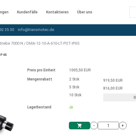
ngen
Kundenfälle
Kontaktieren
Über uns
92 35 30
info@transmotec.de
triebe 7000 N
/
DMA-12-10-A-610-LT-POT-IP65
IP65
Preis pro Einheit
1005,50 EUR
Mengenrabatt
2 Stck
919,50 EUR
5 Stck
816,00 EUR
10 Stck
B
rnem Treiber
Lagerbestand
Ja
-
+