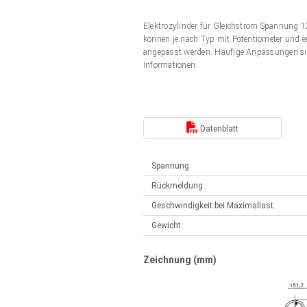
Elektrozylinder
Synchron-Asynchron | für 1-4 Elektrozylinder
Elektrozylinder für Gleichstrom Spannung
Français (EUR)
Handsteuerung
können je nach Typ mit Potentiometer und ei
Hubmagnete
angepasst werden. Häufige Anpassungen si
Synchron-Asynchron | für 1-4 Elektrozylinder
Informationen.
Italiano (EUR)
Schaltnetzteil
Nederlands (EUR)
Schaltnetzteil
Datenblatt
Polski (EUR)
Spannung
Rückmeldung
Norsk (NOK)
Geschwindigkeit bei Maximallast
Gewicht
Suomi (EUR)
Zeichnung (mm)
Svenska (SEK)