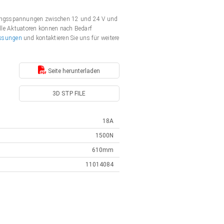
rgungsspannungen zwischen 12 und 24 V und
Alle Aktuatoren können nach Bedarf
ssungen
und kontaktieren Sie uns für weitere
Seite herunterladen
3D STP FILE
18A
1500N
610mm
11014084