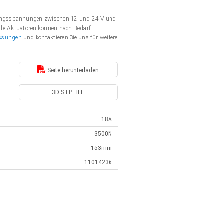
rgungsspannungen zwischen 12 und 24 V und
Alle Aktuatoren können nach Bedarf
ssungen
und kontaktieren Sie uns für weitere
Seite herunterladen
3D STP FILE
18A
3500N
153mm
11014236