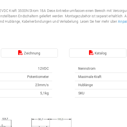
 12VDC Kraft 3500N Strom 18A Diese Antriebe umfassen einen Bereich mit Verso
nstellbaren Endschaltern geliefert werden. Montagezubehör ist separat erhältlich. 
nd Hublänge, Kabelverbindungen und Verkabelung. Lesen Sie hier mehr über
Anpa
Zeichnung
Katalog
12VDC
Nennstrom
Potentiometer
Maximale Kraft
23mm/s
Hublänge
5,1kg
SKU