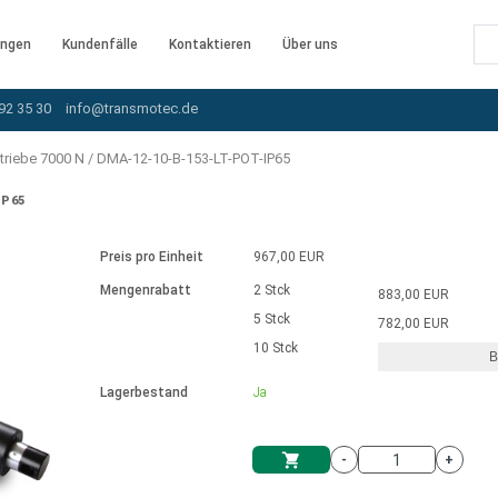
ngen
Kundenfälle
Kontaktieren
Über uns
92 35 30
info@transmotec.de
triebe 7000 N
/
DMA-12-10-B-153-LT-POT-IP65
IP65
Preis pro Einheit
967,00 EUR
Mengenrabatt
2 Stck
883,00 EUR
5 Stck
782,00 EUR
10 Stck
B
rnem Treiber
Lagerbestand
Ja
-
+