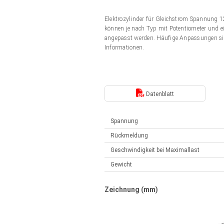
Elektrozylinder
Synchron-Asynchron | für 1-4 Elektrozylinder
Elektrozylinder für Gleichstrom Spannung
Français (EUR)
Handsteuerung
können je nach Typ mit Potentiometer und ei
Hubmagnete
angepasst werden. Häufige Anpassungen si
Synchron-Asynchron | für 1-4 Elektrozylinder
Informationen.
Italiano (EUR)
Schaltnetzteil
Nederlands (EUR)
Schaltnetzteil
Datenblatt
Polski (EUR)
Spannung
Rückmeldung
Norsk (NOK)
Geschwindigkeit bei Maximallast
Gewicht
Suomi (EUR)
Zeichnung (mm)
Svenska (SEK)