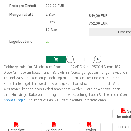
Sprache
Elektrozylinder
Ø12-43mm | 1-1800rpm | ≤ 2Nm
Steuerung 2-6 A
Bürstenlose Gleichstrommotoren
230 - 50 Hz | 110 - 60 Hz
Preis pro Einheit
930,00 EUR
Synchron-Asynchron | für 1-4 Elektrozylinder
mit Planetengetriebe und internem
Gleichstrommotoren mit
Français (EUR)
Drehzahlregelung für die AIS-Serie
Mengenrabatt
2 Stck
849,00 EUR
Einheitssystem
Hubmagnete
Handsteuerung
Treiber
Schneckengetriebe und Bürsten
5 Stck
752,00 EUR
Italiano (EUR)
10 Stck
Synchron-Asynchron | für 1-4 Elektrozylinder
Ø 28-42| 1-1400 rpm | <= 290Ncm
Ø43-124mm | 31-425rpm | ≤ 41Nm
Bitte ko
VAT
Schaltnetzteil
Lagerbestand
Ja
Bürstenlose DC Motor Controller
Treiber für Gleichstrommotoren mit
Nederlands (EUR)
Schaltnetzteil
Bürsten Serie DPWM
-
+
Polski (EUR)
Elektrozylinder für Gleichstrom Spannung 12VDC Kraft 3500N Strom 18A
Einkaufswagen
Diese Antriebe umfassen einen Bereich mit Versorgungsspannungen zwischen
12 und 24 V und können je nach Typ mit Potentiometer und einstellbaren
Norsk (NOK)
Endschaltern geliefert werden. Montagezubehör ist separat erhältlich. Alle
Aktuatoren können nach Bedarf angepasst werden. Häufige Anpassungen
sind Hublänge, Kabelverbindungen und Verkabelung. Lesen Sie hier mehr über
Suomi (EUR)
Anpassungen
und kontaktieren Sie uns für weitere Informationen.
Se
herunter
Svenska (SEK)
3D STP 
Datenblatt
Zeichnung
Katalog