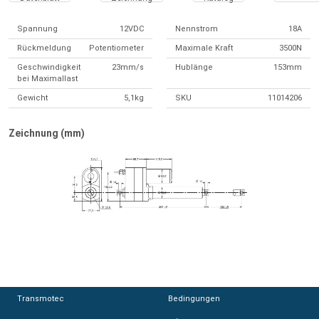
Spannung
12VDC
Nennstrom
18A
Rückmeldung
Potentiometer
Maximale Kraft
3500N
Geschwindigkeit
23mm/s
Hublänge
153mm
bei Maximallast
Gewicht
5,1kg
SKU
11014206
Zeichnung (mm)
Transmotec
Transmotec
Bedingungen
Bedingungen