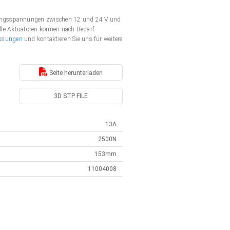
rgungsspannungen zwischen 12 und 24 V und
Alle Aktuatoren können nach Bedarf
ssungen
und kontaktieren Sie uns für weitere
Seite herunterladen
3D STP FILE
13A
2500N
153mm
11004008