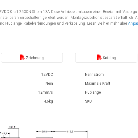
 12VDC Kraft 2500N Strom 13A Diese Antriebe umfassen einen Bereich mit Verso
nstellbaren Endschaltern geliefert werden. Montagezubehör ist separat erhältlich. 
nd Hublänge, Kabelverbindungen und Verkabelung. Lesen Sie hier mehr über
Anpa
Zeichnung
Katalog
12VDC
Nennstrom
Nein
Maximale Kraft
12mm/s
Hublänge
4,6kg
SKU