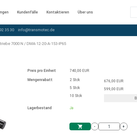
ngen
Kundenfälle
Kontaktieren
Über uns
92 35 30
info@transmotec.de
triebe 7000 N
/
DMA-12-20-A-153-IP65
Preis pro Einheit
740,00 EUR
Mengenrabatt
2 Stck
676,00 EUR
5 Stck
599,00 EUR
10 Stck
B
rnem Treiber
Lagerbestand
Ja
-
+