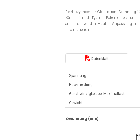
Elektrozylinder
Synchron-Asynchron | für 1-4 Elektrozylinder
Elektrozylinder für Gleichstrom Spannung
Français (EUR)
Handsteuerung
können je nach Typ mit Potentiometer und ei
Hubmagnete
angepasst werden. Häufige Anpassungen si
Synchron-Asynchron | für 1-4 Elektrozylinder
Informationen.
Italiano (EUR)
Schaltnetzteil
Nederlands (EUR)
Schaltnetzteil
Datenblatt
Polski (EUR)
Spannung
Rückmeldung
Norsk (NOK)
Geschwindigkeit bei Maximallast
Gewicht
Suomi (EUR)
Zeichnung (mm)
Svenska (SEK)