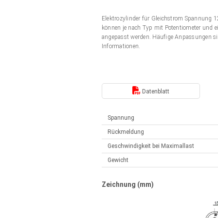
Elektrozylinder
Synchron-Asynchron | für 1-4 Elektrozylinder
Elektrozylinder für Gleichstrom Spannung
Français (EUR)
Handsteuerung
können je nach Typ mit Potentiometer und ei
Hubmagnete
angepasst werden. Häufige Anpassungen si
Synchron-Asynchron | für 1-4 Elektrozylinder
Informationen.
Italiano (EUR)
Schaltnetzteil
Nederlands (EUR)
Schaltnetzteil
Datenblatt
Polski (EUR)
Spannung
Rückmeldung
Norsk (NOK)
Geschwindigkeit bei Maximallast
Gewicht
Suomi (EUR)
Zeichnung (mm)
Svenska (SEK)