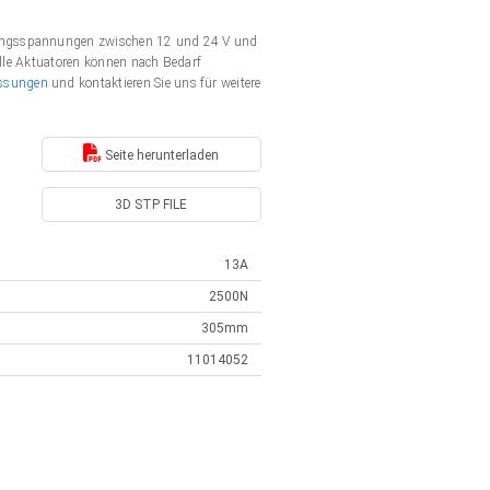
rgungsspannungen zwischen 12 und 24 V und
Alle Aktuatoren können nach Bedarf
ssungen
und kontaktieren Sie uns für weitere
Seite herunterladen
3D STP FILE
13A
2500N
305mm
11014052