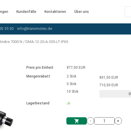
ngen
Kundenfälle
Kontaktieren
Über uns
92 35 30
info@transmotec.de
triebe 7000 N
/
DMA-12-20-A-305-LT-IP65
Preis pro Einheit
877,00 EUR
Mengenrabatt
2 Stck
801,50 EUR
5 Stck
710,50 EUR
10 Stck
B
rnem Treiber
Lagerbestand
Ja
-
+