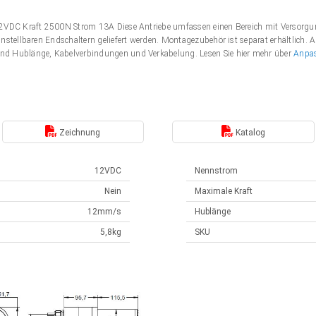
 12VDC Kraft 2500N Strom 13A Diese Antriebe umfassen einen Bereich mit Verso
nstellbaren Endschaltern geliefert werden. Montagezubehör ist separat erhältlich. 
nd Hublänge, Kabelverbindungen und Verkabelung. Lesen Sie hier mehr über
Anpa
Zeichnung
Katalog
12VDC
Nennstrom
Nein
Maximale Kraft
12mm/s
Hublänge
5,8kg
SKU