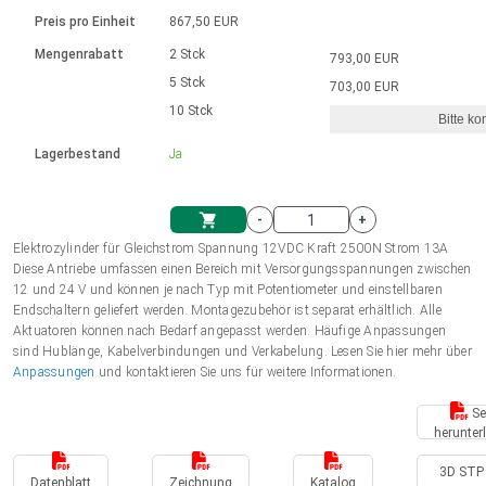
Sprache
Elektrozylinder
Ø12-43mm | 1-1800rpm | ≤ 2Nm
Steuerung 2-6 A
Bürstenlose Gleichstrommotoren
230 - 50 Hz | 110 - 60 Hz
Preis pro Einheit
867,50 EUR
Synchron-Asynchron | für 1-4 Elektrozylinder
mit Planetengetriebe und internem
Gleichstrommotoren mit
Français (EUR)
Drehzahlregelung für die AIS-Serie
Mengenrabatt
2 Stck
793,00 EUR
Einheitssystem
Hubmagnete
Handsteuerung
Treiber
Schneckengetriebe und Bürsten
5 Stck
703,00 EUR
Italiano (EUR)
10 Stck
Synchron-Asynchron | für 1-4 Elektrozylinder
Ø 28-42| 1-1400 rpm | <= 290Ncm
Ø43-124mm | 31-425rpm | ≤ 41Nm
Bitte ko
VAT
Schaltnetzteil
Lagerbestand
Ja
Bürstenlose DC Motor Controller
Treiber für Gleichstrommotoren mit
Nederlands (EUR)
Schaltnetzteil
Bürsten Serie DPWM
-
+
Polski (EUR)
Elektrozylinder für Gleichstrom Spannung 12VDC Kraft 2500N Strom 13A
Einkaufswagen
Diese Antriebe umfassen einen Bereich mit Versorgungsspannungen zwischen
12 und 24 V und können je nach Typ mit Potentiometer und einstellbaren
Norsk (NOK)
Endschaltern geliefert werden. Montagezubehör ist separat erhältlich. Alle
Aktuatoren können nach Bedarf angepasst werden. Häufige Anpassungen
sind Hublänge, Kabelverbindungen und Verkabelung. Lesen Sie hier mehr über
Suomi (EUR)
Anpassungen
und kontaktieren Sie uns für weitere Informationen.
Se
herunter
Svenska (SEK)
3D STP 
Datenblatt
Zeichnung
Katalog