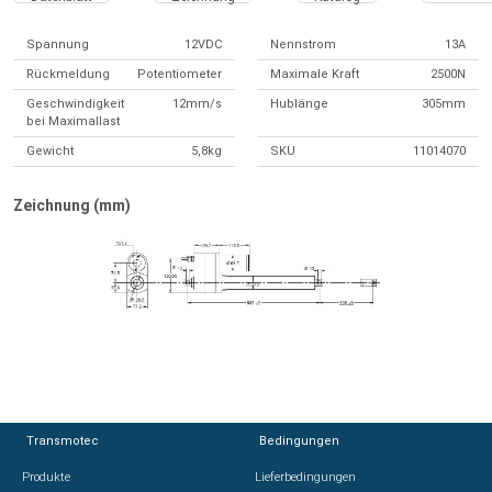
Spannung
12VDC
Nennstrom
13A
Rückmeldung
Potentiometer
Maximale Kraft
2500N
Geschwindigkeit
12mm/s
Hublänge
305mm
bei Maximallast
Gewicht
5,8kg
SKU
11014070
Zeichnung (mm)
Transmotec
Transmotec
Bedingungen
Bedingungen
Produkte
Produkte
Lieferbedingungen
Lieferbedingungen