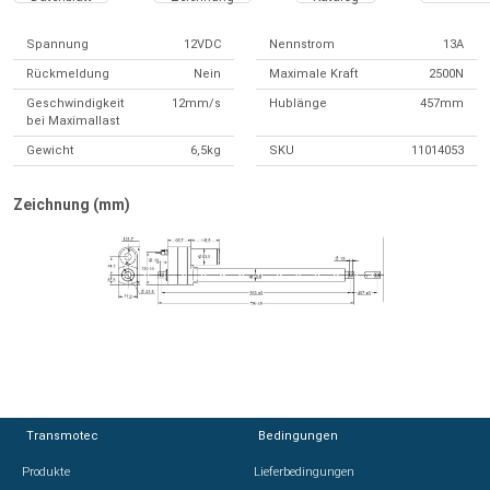
Spannung
12VDC
Nennstrom
13A
Rückmeldung
Nein
Maximale Kraft
2500N
Geschwindigkeit
12mm/s
Hublänge
457mm
bei Maximallast
Gewicht
6,5kg
SKU
11014053
Zeichnung (mm)
Transmotec
Transmotec
Bedingungen
Bedingungen
Produkte
Produkte
Lieferbedingungen
Lieferbedingungen