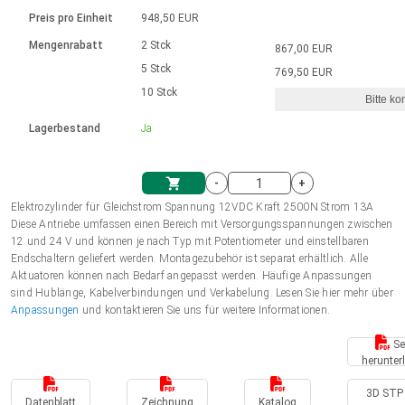
Sprache
Elektrozylinder
Ø12-43mm | 1-1800rpm | ≤ 2Nm
Steuerung 2-6 A
Bürstenlose Gleichstrommotoren
230 - 50 Hz | 110 - 60 Hz
Preis pro Einheit
948,50 EUR
Synchron-Asynchron | für 1-4 Elektrozylinder
mit Planetengetriebe und internem
Gleichstrommotoren mit
Français (EUR)
Drehzahlregelung für die AIS-Serie
Mengenrabatt
2 Stck
867,00 EUR
Einheitssystem
Hubmagnete
Handsteuerung
Treiber
Schneckengetriebe und Bürsten
5 Stck
769,50 EUR
Italiano (EUR)
10 Stck
Synchron-Asynchron | für 1-4 Elektrozylinder
Ø 28-42| 1-1400 rpm | <= 290Ncm
Ø43-124mm | 31-425rpm | ≤ 41Nm
Bitte ko
VAT
Schaltnetzteil
Lagerbestand
Ja
Bürstenlose DC Motor Controller
Treiber für Gleichstrommotoren mit
Nederlands (EUR)
Schaltnetzteil
Bürsten Serie DPWM
-
+
Polski (EUR)
Elektrozylinder für Gleichstrom Spannung 12VDC Kraft 2500N Strom 13A
Einkaufswagen
Diese Antriebe umfassen einen Bereich mit Versorgungsspannungen zwischen
12 und 24 V und können je nach Typ mit Potentiometer und einstellbaren
Norsk (NOK)
Endschaltern geliefert werden. Montagezubehör ist separat erhältlich. Alle
Aktuatoren können nach Bedarf angepasst werden. Häufige Anpassungen
sind Hublänge, Kabelverbindungen und Verkabelung. Lesen Sie hier mehr über
Suomi (EUR)
Anpassungen
und kontaktieren Sie uns für weitere Informationen.
Se
herunter
Svenska (SEK)
3D STP 
Datenblatt
Zeichnung
Katalog