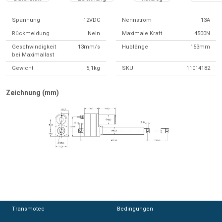
Spannung
12VDC
Nennstrom
13A
Rückmeldung
Nein
Maximale Kraft
4500N
Geschwindigkeit
13mm/s
Hublänge
153mm
bei Maximallast
Gewicht
5,1kg
SKU
11014182
Zeichnung (mm)
Transmotec
Transmotec
Bedingungen
Bedingungen