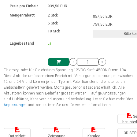
Sprache
Elektrozylinder
Ø12-43mm | 1-1800rpm | ≤ 2Nm
Steuerung 2-6 A
Bürstenlose Gleichstrommotoren
230 - 50 Hz | 110 - 60 Hz
Preis pro Einheit
939,50 EUR
Synchron-Asynchron | für 1-4 Elektrozylinder
mit Planetengetriebe und internem
Gleichstrommotoren mit
Français (EUR)
Drehzahlregelung für die AIS-Serie
Mengenrabatt
2 Stck
857,50 EUR
Einheitssystem
Hubmagnete
Handsteuerung
Treiber
Schneckengetriebe und Bürsten
5 Stck
759,50 EUR
Italiano (EUR)
10 Stck
Synchron-Asynchron | für 1-4 Elektrozylinder
Ø 28-42| 1-1400 rpm | <= 290Ncm
Ø43-124mm | 31-425rpm | ≤ 41Nm
Bitte ko
VAT
Schaltnetzteil
Lagerbestand
Ja
Bürstenlose DC Motor Controller
Treiber für Gleichstrommotoren mit
Nederlands (EUR)
Schaltnetzteil
Bürsten Serie DPWM
-
+
Polski (EUR)
Elektrozylinder für Gleichstrom Spannung 12VDC Kraft 4500N Strom 13A
Einkaufswagen
Diese Antriebe umfassen einen Bereich mit Versorgungsspannungen zwischen
12 und 24 V und können je nach Typ mit Potentiometer und einstellbaren
Norsk (NOK)
Endschaltern geliefert werden. Montagezubehör ist separat erhältlich. Alle
Aktuatoren können nach Bedarf angepasst werden. Häufige Anpassungen
sind Hublänge, Kabelverbindungen und Verkabelung. Lesen Sie hier mehr über
Suomi (EUR)
Anpassungen
und kontaktieren Sie uns für weitere Informationen.
Se
herunter
Svenska (SEK)
3D STP 
Datenblatt
Zeichnung
Katalog