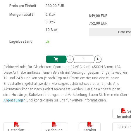
Sprache
Elektrozylinder
Ø12-43mm | 1-1800rpm | ≤ 2Nm
Steuerung 2-6 A
Bürstenlose Gleichstrommotoren
230 - 50 Hz | 110 - 60 Hz
Preis pro Einheit
930,00 EUR
Synchron-Asynchron | für 1-4 Elektrozylinder
mit Planetengetriebe und internem
Gleichstrommotoren mit
Français (EUR)
Drehzahlregelung für die AIS-Serie
Mengenrabatt
2 Stck
849,00 EUR
Einheitssystem
Hubmagnete
Handsteuerung
Treiber
Schneckengetriebe und Bürsten
5 Stck
752,00 EUR
Italiano (EUR)
10 Stck
Synchron-Asynchron | für 1-4 Elektrozylinder
Ø 28-42| 1-1400 rpm | <= 290Ncm
Ø43-124mm | 31-425rpm | ≤ 41Nm
Bitte ko
VAT
Schaltnetzteil
Lagerbestand
Ja
Bürstenlose DC Motor Controller
Treiber für Gleichstrommotoren mit
Nederlands (EUR)
Schaltnetzteil
Bürsten Serie DPWM
-
+
Polski (EUR)
Elektrozylinder für Gleichstrom Spannung 12VDC Kraft 4500N Strom 13A
Einkaufswagen
Diese Antriebe umfassen einen Bereich mit Versorgungsspannungen zwischen
12 und 24 V und können je nach Typ mit Potentiometer und einstellbaren
Norsk (NOK)
Endschaltern geliefert werden. Montagezubehör ist separat erhältlich. Alle
Aktuatoren können nach Bedarf angepasst werden. Häufige Anpassungen
sind Hublänge, Kabelverbindungen und Verkabelung. Lesen Sie hier mehr über
Suomi (EUR)
Anpassungen
und kontaktieren Sie uns für weitere Informationen.
Se
herunter
Svenska (SEK)
3D STP 
Datenblatt
Zeichnung
Katalog