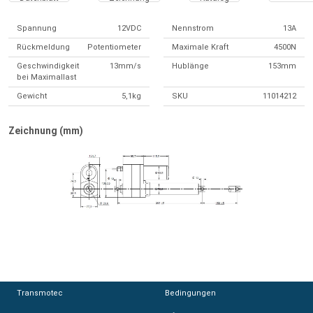
Spannung
12VDC
Nennstrom
13A
Rückmeldung
Potentiometer
Maximale Kraft
4500N
Geschwindigkeit
13mm/s
Hublänge
153mm
bei Maximallast
Gewicht
5,1kg
SKU
11014212
Zeichnung (mm)
Transmotec
Transmotec
Bedingungen
Bedingungen