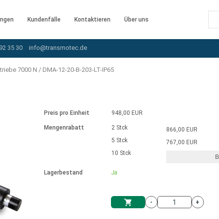
ngen
Kundenfälle
Kontaktieren
Über uns
92 35 30
info@transmotec.de
triebe 7000 N
/
DMA-12-20-B-203-LT-IP65
Preis pro Einheit
948,00 EUR
Mengenrabatt
2 Stck
866,00 EUR
5 Stck
767,00 EUR
10 Stck
B
rnem Treiber
Lagerbestand
Ja
-
+