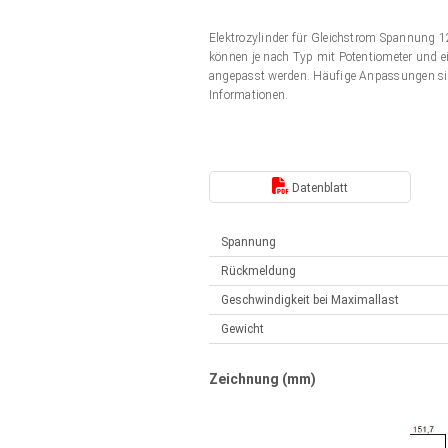
Elektrozylinder
Synchron-Asynchron | für 1-4 Elektrozylinder
Elektrozylinder für Gleichstrom Spannung
Français (EUR)
Handsteuerung
können je nach Typ mit Potentiometer und ei
Hubmagnete
angepasst werden. Häufige Anpassungen si
Synchron-Asynchron | für 1-4 Elektrozylinder
Informationen.
Italiano (EUR)
Schaltnetzteil
Nederlands (EUR)
Schaltnetzteil
Datenblatt
Polski (EUR)
Spannung
Rückmeldung
Norsk (NOK)
Geschwindigkeit bei Maximallast
Gewicht
Suomi (EUR)
Zeichnung (mm)
Svenska (SEK)