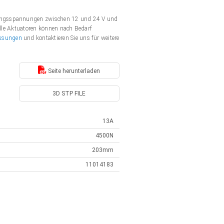
rgungsspannungen zwischen 12 und 24 V und
Alle Aktuatoren können nach Bedarf
ssungen
und kontaktieren Sie uns für weitere
Seite herunterladen
3D STP FILE
13A
4500N
203mm
11014183