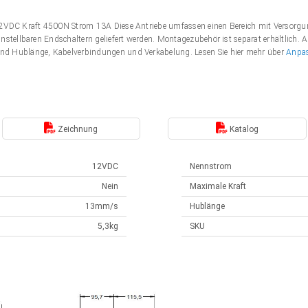
 12VDC Kraft 4500N Strom 13A Diese Antriebe umfassen einen Bereich mit Verso
nstellbaren Endschaltern geliefert werden. Montagezubehör ist separat erhältlich. 
nd Hublänge, Kabelverbindungen und Verkabelung. Lesen Sie hier mehr über
Anpa
Zeichnung
Katalog
12VDC
Nennstrom
Nein
Maximale Kraft
13mm/s
Hublänge
5,3kg
SKU