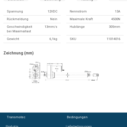
Spannung
12VDC
Nennstrom
13A
Rückmeldung
Nein
Maximale Kraft
4500N
Geschwindigkeit
13mm/s
Hublänge
305mm
bei Maximallast
Gewicht
6,1kg
SKU
11014016
Zeichnung (mm)
Transmotec
Transmotec
Bedingungen
Bedingungen
Produkte
Produkte
Lieferbedingungen
Lieferbedingungen