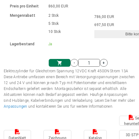
Sprache
Elektrozylinder
Ø12-43mm | 1-1800rpm | ≤ 2Nm
Steuerung 2-6 A
Bürstenlose Gleichstrommotoren
230 - 50 Hz | 110 - 60 Hz
Preis pro Einheit
860,00 EUR
Synchron-Asynchron | für 1-4 Elektrozylinder
mit Planetengetriebe und internem
Gleichstrommotoren mit
Français (EUR)
Drehzahlregelung für die AIS-Serie
Mengenrabatt
2 Stck
786,00 EUR
Einheitssystem
Hubmagnete
Handsteuerung
Treiber
Schneckengetriebe und Bürsten
5 Stck
697,50 EUR
Italiano (EUR)
10 Stck
Synchron-Asynchron | für 1-4 Elektrozylinder
Ø 28-42| 1-1400 rpm | <= 290Ncm
Ø43-124mm | 31-425rpm | ≤ 41Nm
Bitte ko
VAT
Schaltnetzteil
Lagerbestand
Ja
Bürstenlose DC Motor Controller
Treiber für Gleichstrommotoren mit
Nederlands (EUR)
Schaltnetzteil
Bürsten Serie DPWM
-
+
Polski (EUR)
Elektrozylinder für Gleichstrom Spannung 12VDC Kraft 4500N Strom 13A
Einkaufswagen
Diese Antriebe umfassen einen Bereich mit Versorgungsspannungen zwischen
12 und 24 V und können je nach Typ mit Potentiometer und einstellbaren
Norsk (NOK)
Endschaltern geliefert werden. Montagezubehör ist separat erhältlich. Alle
Aktuatoren können nach Bedarf angepasst werden. Häufige Anpassungen
sind Hublänge, Kabelverbindungen und Verkabelung. Lesen Sie hier mehr über
Suomi (EUR)
Anpassungen
und kontaktieren Sie uns für weitere Informationen.
Se
herunter
Svenska (SEK)
3D STP 
Datenblatt
Zeichnung
Katalog