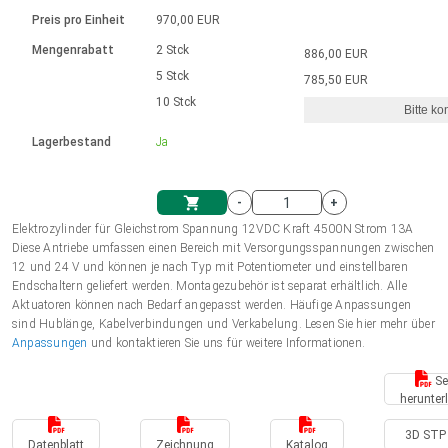
Sprache
Elektrozylinder
Ø12-43mm | 1-1800rpm | ≤ 2Nm
Steuerung 2-6 A
Bürstenlose Gleichstrommotoren
230 - 50 Hz | 110 - 60 Hz
Preis pro Einheit
970,00 EUR
Synchron-Asynchron | für 1-4 Elektrozylinder
mit Planetengetriebe und internem
Gleichstrommotoren mit
Français (EUR)
Drehzahlregelung für die AIS-Serie
Mengenrabatt
2 Stck
886,00 EUR
Einheitssystem
Hubmagnete
Handsteuerung
Treiber
Schneckengetriebe und Bürsten
5 Stck
785,50 EUR
Italiano (EUR)
10 Stck
Synchron-Asynchron | für 1-4 Elektrozylinder
Ø 28-42| 1-1400 rpm | <= 290Ncm
Ø43-124mm | 31-425rpm | ≤ 41Nm
Bitte ko
VAT
Schaltnetzteil
Lagerbestand
Ja
Bürstenlose DC Motor Controller
Treiber für Gleichstrommotoren mit
Nederlands (EUR)
Schaltnetzteil
Bürsten Serie DPWM
-
+
Polski (EUR)
Elektrozylinder für Gleichstrom Spannung 12VDC Kraft 4500N Strom 13A
Einkaufswagen
Diese Antriebe umfassen einen Bereich mit Versorgungsspannungen zwischen
12 und 24 V und können je nach Typ mit Potentiometer und einstellbaren
Norsk (NOK)
Endschaltern geliefert werden. Montagezubehör ist separat erhältlich. Alle
Aktuatoren können nach Bedarf angepasst werden. Häufige Anpassungen
sind Hublänge, Kabelverbindungen und Verkabelung. Lesen Sie hier mehr über
Suomi (EUR)
Anpassungen
und kontaktieren Sie uns für weitere Informationen.
Se
herunter
Svenska (SEK)
3D STP 
Datenblatt
Zeichnung
Katalog