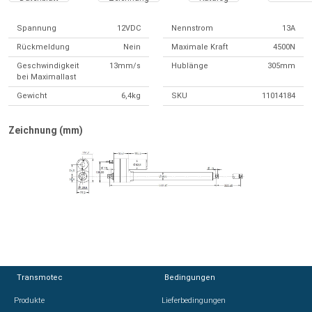
Spannung
12VDC
Nennstrom
13A
Rückmeldung
Nein
Maximale Kraft
4500N
Geschwindigkeit
13mm/s
Hublänge
305mm
bei Maximallast
Gewicht
6,4kg
SKU
11014184
Zeichnung (mm)
Transmotec
Transmotec
Bedingungen
Bedingungen
Produkte
Produkte
Lieferbedingungen
Lieferbedingungen