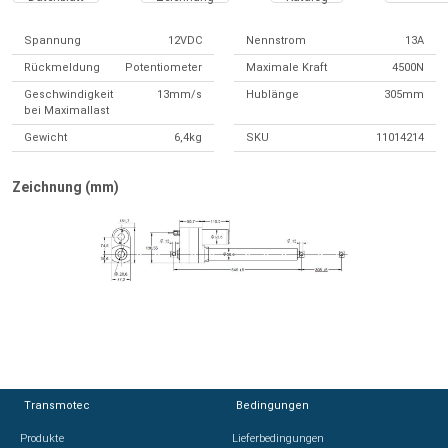
Spannung
12VDC
Nennstrom
13A
Rückmeldung
Potentiometer
Maximale Kraft
4500N
Geschwindigkeit
13mm/s
Hublänge
305mm
bei Maximallast
Gewicht
6,4kg
SKU
11014214
Zeichnung (mm)
Transmotec
Transmotec
Bedingungen
Bedingungen
Produkte
Produkte
Lieferbedingungen
Lieferbedingungen