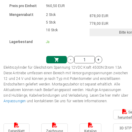
Sprache
Elektrozylinder
Ø12-43mm | 1-1800rpm | ≤ 2Nm
Steuerung 2-6 A
Bürstenlose Gleichstrommotoren
230 - 50 Hz | 110 - 60 Hz
Preis pro Einheit
960,50 EUR
Synchron-Asynchron | für 1-4 Elektrozylinder
mit Planetengetriebe und internem
Gleichstrommotoren mit
Français (EUR)
Drehzahlregelung für die AIS-Serie
Mengenrabatt
2 Stck
878,00 EUR
Einheitssystem
Hubmagnete
Handsteuerung
Treiber
Schneckengetriebe und Bürsten
5 Stck
778,00 EUR
Italiano (EUR)
10 Stck
Synchron-Asynchron | für 1-4 Elektrozylinder
Ø 28-42| 1-1400 rpm | <= 290Ncm
Ø43-124mm | 31-425rpm | ≤ 41Nm
Bitte ko
VAT
Schaltnetzteil
Lagerbestand
Ja
Bürstenlose DC Motor Controller
Treiber für Gleichstrommotoren mit
Nederlands (EUR)
Schaltnetzteil
Bürsten Serie DPWM
-
+
Polski (EUR)
Elektrozylinder für Gleichstrom Spannung 12VDC Kraft 4500N Strom 13A
Einkaufswagen
Diese Antriebe umfassen einen Bereich mit Versorgungsspannungen zwischen
12 und 24 V und können je nach Typ mit Potentiometer und einstellbaren
Norsk (NOK)
Endschaltern geliefert werden. Montagezubehör ist separat erhältlich. Alle
Aktuatoren können nach Bedarf angepasst werden. Häufige Anpassungen
sind Hublänge, Kabelverbindungen und Verkabelung. Lesen Sie hier mehr über
Suomi (EUR)
Anpassungen
und kontaktieren Sie uns für weitere Informationen.
Se
herunter
Svenska (SEK)
3D STP 
Datenblatt
Zeichnung
Katalog