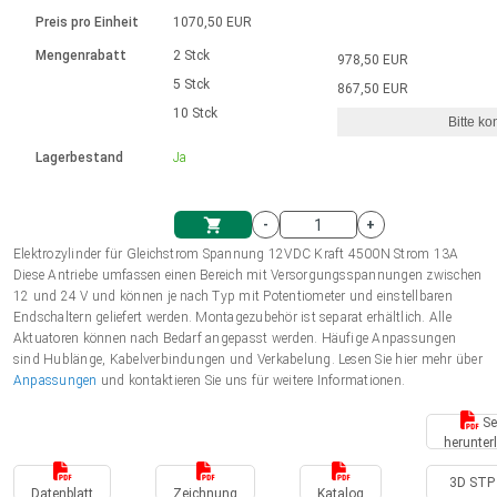
Sprache
Elektrozylinder
Ø12-43mm | 1-1800rpm | ≤ 2Nm
Steuerung 2-6 A
Bürstenlose Gleichstrommotoren
230 - 50 Hz | 110 - 60 Hz
Preis pro Einheit
1070,50 EUR
Synchron-Asynchron | für 1-4 Elektrozylinder
mit Planetengetriebe und internem
Gleichstrommotoren mit
Français (EUR)
Drehzahlregelung für die AIS-Serie
Mengenrabatt
2 Stck
978,50 EUR
Einheitssystem
Hubmagnete
Handsteuerung
Treiber
Schneckengetriebe und Bürsten
5 Stck
867,50 EUR
Italiano (EUR)
10 Stck
Synchron-Asynchron | für 1-4 Elektrozylinder
Ø 28-42| 1-1400 rpm | <= 290Ncm
Ø43-124mm | 31-425rpm | ≤ 41Nm
Bitte ko
VAT
Schaltnetzteil
Lagerbestand
Ja
Bürstenlose DC Motor Controller
Treiber für Gleichstrommotoren mit
Nederlands (EUR)
Schaltnetzteil
Bürsten Serie DPWM
-
+
Polski (EUR)
Elektrozylinder für Gleichstrom Spannung 12VDC Kraft 4500N Strom 13A
Einkaufswagen
Diese Antriebe umfassen einen Bereich mit Versorgungsspannungen zwischen
12 und 24 V und können je nach Typ mit Potentiometer und einstellbaren
Norsk (NOK)
Endschaltern geliefert werden. Montagezubehör ist separat erhältlich. Alle
Aktuatoren können nach Bedarf angepasst werden. Häufige Anpassungen
sind Hublänge, Kabelverbindungen und Verkabelung. Lesen Sie hier mehr über
Suomi (EUR)
Anpassungen
und kontaktieren Sie uns für weitere Informationen.
Se
herunter
Svenska (SEK)
3D STP 
Datenblatt
Zeichnung
Katalog