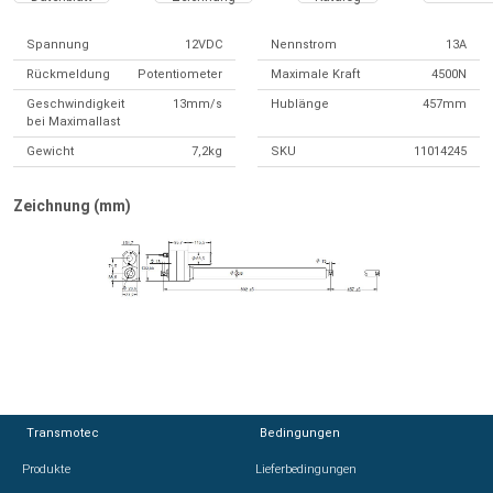
Spannung
12VDC
Nennstrom
13A
Rückmeldung
Potentiometer
Maximale Kraft
4500N
Geschwindigkeit
13mm/s
Hublänge
457mm
bei Maximallast
Gewicht
7,2kg
SKU
11014245
Zeichnung (mm)
Transmotec
Transmotec
Bedingungen
Bedingungen
Produkte
Produkte
Lieferbedingungen
Lieferbedingungen