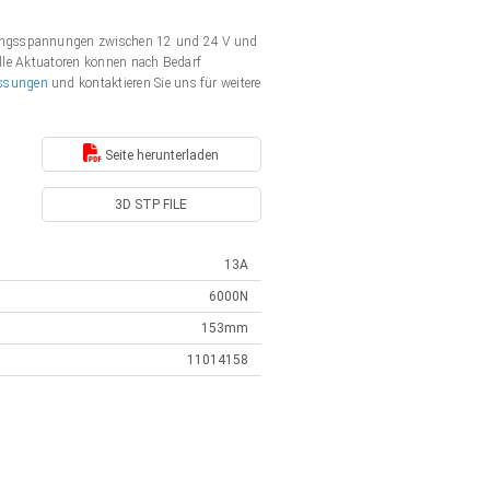
rgungsspannungen zwischen 12 und 24 V und
Alle Aktuatoren können nach Bedarf
ssungen
und kontaktieren Sie uns für weitere
Seite herunterladen
3D STP FILE
13A
6000N
153mm
11014158