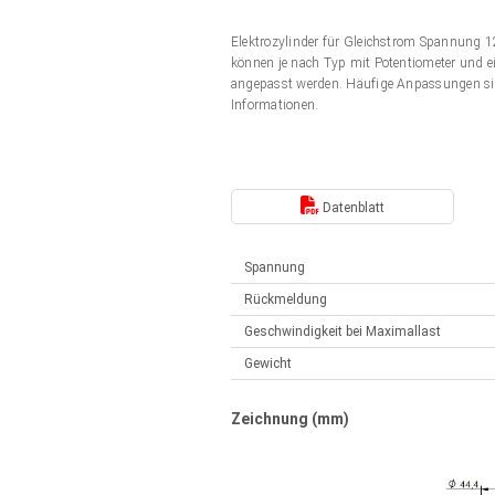
Elektrozylinder
Synchron-Asynchron | für 1-4 Elektrozylinder
Elektrozylinder für Gleichstrom Spannung
Français (EUR)
Handsteuerung
können je nach Typ mit Potentiometer und ei
Hubmagnete
angepasst werden. Häufige Anpassungen si
Synchron-Asynchron | für 1-4 Elektrozylinder
Informationen.
Italiano (EUR)
Schaltnetzteil
Nederlands (EUR)
Schaltnetzteil
Datenblatt
Polski (EUR)
Spannung
Rückmeldung
Norsk (NOK)
Geschwindigkeit bei Maximallast
Gewicht
Suomi (EUR)
Zeichnung (mm)
Svenska (SEK)