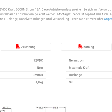
 12VDC Kraft 6000N Strom 13A Diese Antriebe umfassen einen Bereich mit Verso
nstellbaren Endschaltern geliefert werden. Montagezubehör ist separat erhältlich. 
nd Hublänge, Kabelverbindungen und Verkabelung. Lesen Sie hier mehr über
Anpa
Zeichnung
Katalog
12VDC
Nennstrom
Nein
Maximale Kraft
9mm/s
Hublänge
4,8kg
SKU