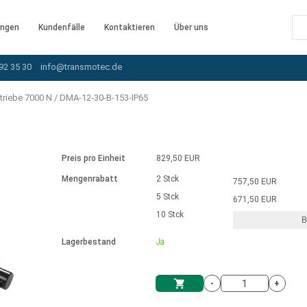
ngen
Kundenfälle
Kontaktieren
Über uns
92 35 30
info@transmotec.de
triebe 7000 N
/
DMA-12-30-B-153-IP65
Preis pro Einheit
829,50 EUR
Mengenrabatt
2 Stck
757,50 EUR
5 Stck
671,50 EUR
10 Stck
B
rnem Treiber
Lagerbestand
Ja
-
+