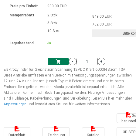
Sprache
Elektrozylinder
Ø12-43mm | 1-1800rpm | ≤ 2Nm
Steuerung 2-6 A
Bürstenlose Gleichstrommotoren
230 - 50 Hz | 110 - 60 Hz
Preis pro Einheit
930,00 EUR
Synchron-Asynchron | für 1-4 Elektrozylinder
mit Planetengetriebe und internem
Gleichstrommotoren mit
Français (EUR)
Drehzahlregelung für die AIS-Serie
Mengenrabatt
2 Stck
849,00 EUR
Einheitssystem
Hubmagnete
Handsteuerung
Treiber
Schneckengetriebe und Bürsten
5 Stck
752,00 EUR
Italiano (EUR)
10 Stck
Synchron-Asynchron | für 1-4 Elektrozylinder
Ø 28-42| 1-1400 rpm | <= 290Ncm
Ø43-124mm | 31-425rpm | ≤ 41Nm
Bitte ko
VAT
Schaltnetzteil
Lagerbestand
Ja
Bürstenlose DC Motor Controller
Treiber für Gleichstrommotoren mit
Nederlands (EUR)
Schaltnetzteil
Bürsten Serie DPWM
-
+
Polski (EUR)
Elektrozylinder für Gleichstrom Spannung 12VDC Kraft 6000N Strom 13A
Einkaufswagen
Diese Antriebe umfassen einen Bereich mit Versorgungsspannungen zwischen
12 und 24 V und können je nach Typ mit Potentiometer und einstellbaren
Norsk (NOK)
Endschaltern geliefert werden. Montagezubehör ist separat erhältlich. Alle
Aktuatoren können nach Bedarf angepasst werden. Häufige Anpassungen
sind Hublänge, Kabelverbindungen und Verkabelung. Lesen Sie hier mehr über
Suomi (EUR)
Anpassungen
und kontaktieren Sie uns für weitere Informationen.
Se
herunter
Svenska (SEK)
3D STP 
Datenblatt
Zeichnung
Katalog