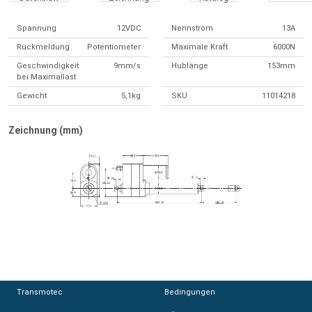
Spannung
12VDC
Nennstrom
13A
Rückmeldung
Potentiometer
Maximale Kraft
6000N
Geschwindigkeit
9mm/s
Hublänge
153mm
bei Maximallast
Gewicht
5,1kg
SKU
11014218
Zeichnung (mm)
Transmotec
Transmotec
Bedingungen
Bedingungen