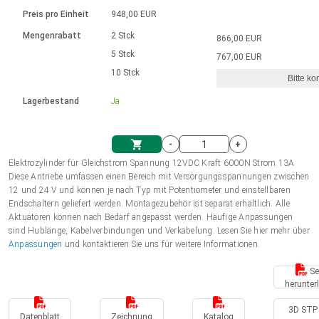
Sprache
Elektrozylinder
Ø12-43mm | 1-1800rpm | ≤ 2Nm
Steuerung 2-6 A
Bürstenlose Gleichstrommotoren
230 - 50 Hz | 110 - 60 Hz
Preis pro Einheit
948,00 EUR
Synchron-Asynchron | für 1-4 Elektrozylinder
mit Planetengetriebe und internem
Gleichstrommotoren mit
Français (EUR)
Drehzahlregelung für die AIS-Serie
Mengenrabatt
2 Stck
866,00 EUR
Einheitssystem
Hubmagnete
Handsteuerung
Treiber
Schneckengetriebe und Bürsten
5 Stck
767,00 EUR
Italiano (EUR)
10 Stck
Synchron-Asynchron | für 1-4 Elektrozylinder
Ø 28-42| 1-1400 rpm | <= 290Ncm
Ø43-124mm | 31-425rpm | ≤ 41Nm
Bitte ko
VAT
Schaltnetzteil
Lagerbestand
Ja
Bürstenlose DC Motor Controller
Treiber für Gleichstrommotoren mit
Nederlands (EUR)
Schaltnetzteil
Bürsten Serie DPWM
-
+
Polski (EUR)
Elektrozylinder für Gleichstrom Spannung 12VDC Kraft 6000N Strom 13A
Einkaufswagen
Diese Antriebe umfassen einen Bereich mit Versorgungsspannungen zwischen
12 und 24 V und können je nach Typ mit Potentiometer und einstellbaren
Norsk (NOK)
Endschaltern geliefert werden. Montagezubehör ist separat erhältlich. Alle
Aktuatoren können nach Bedarf angepasst werden. Häufige Anpassungen
sind Hublänge, Kabelverbindungen und Verkabelung. Lesen Sie hier mehr über
Suomi (EUR)
Anpassungen
und kontaktieren Sie uns für weitere Informationen.
Se
herunter
Svenska (SEK)
3D STP 
Datenblatt
Zeichnung
Katalog