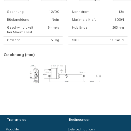
Spannung
12VDC
Nennstrom
13A
Rückmeldung
Nein
Maximale Kraft
6000N
Geschwindigkeit
9mm/s
Hublänge
203mm
bei Maximallast
Gewicht
5,3kg
SKU
11014189
Zeichnung (mm)
Transmotec
Transmotec
Bedingungen
Bedingungen
Produkte
Produkte
Lieferbedingungen
Lieferbedingungen