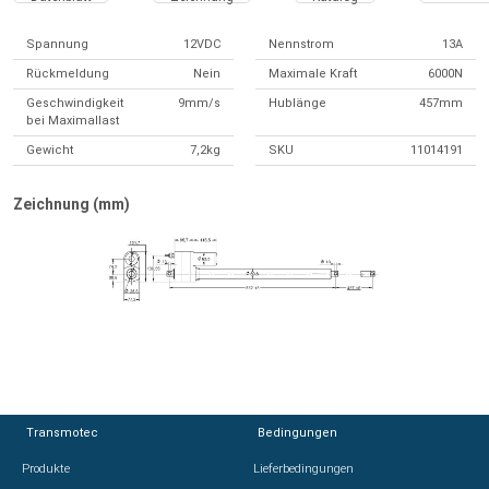
Spannung
12VDC
Nennstrom
13A
Rückmeldung
Nein
Maximale Kraft
6000N
Geschwindigkeit
9mm/s
Hublänge
457mm
bei Maximallast
Gewicht
7,2kg
SKU
11014191
Zeichnung (mm)
Transmotec
Transmotec
Bedingungen
Bedingungen
Produkte
Produkte
Lieferbedingungen
Lieferbedingungen