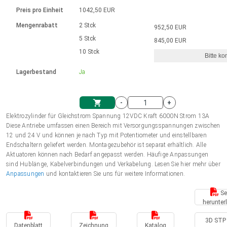
Sprache
Elektrozylinder
Ø12-43mm | 1-1800rpm | ≤ 2Nm
Steuerung 2-6 A
Bürstenlose Gleichstrommotoren
230 - 50 Hz | 110 - 60 Hz
Preis pro Einheit
1042,50 EUR
Synchron-Asynchron | für 1-4 Elektrozylinder
mit Planetengetriebe und internem
Gleichstrommotoren mit
Français (EUR)
Drehzahlregelung für die AIS-Serie
Mengenrabatt
2 Stck
952,50 EUR
Einheitssystem
Hubmagnete
Handsteuerung
Treiber
Schneckengetriebe und Bürsten
5 Stck
845,00 EUR
Italiano (EUR)
10 Stck
Synchron-Asynchron | für 1-4 Elektrozylinder
Ø 28-42| 1-1400 rpm | <= 290Ncm
Ø43-124mm | 31-425rpm | ≤ 41Nm
Bitte ko
VAT
Schaltnetzteil
Lagerbestand
Ja
Bürstenlose DC Motor Controller
Treiber für Gleichstrommotoren mit
Nederlands (EUR)
Schaltnetzteil
Bürsten Serie DPWM
-
+
Polski (EUR)
Elektrozylinder für Gleichstrom Spannung 12VDC Kraft 6000N Strom 13A
Einkaufswagen
Diese Antriebe umfassen einen Bereich mit Versorgungsspannungen zwischen
12 und 24 V und können je nach Typ mit Potentiometer und einstellbaren
Norsk (NOK)
Endschaltern geliefert werden. Montagezubehör ist separat erhältlich. Alle
Aktuatoren können nach Bedarf angepasst werden. Häufige Anpassungen
sind Hublänge, Kabelverbindungen und Verkabelung. Lesen Sie hier mehr über
Suomi (EUR)
Anpassungen
und kontaktieren Sie uns für weitere Informationen.
Se
herunter
Svenska (SEK)
3D STP 
Datenblatt
Zeichnung
Katalog