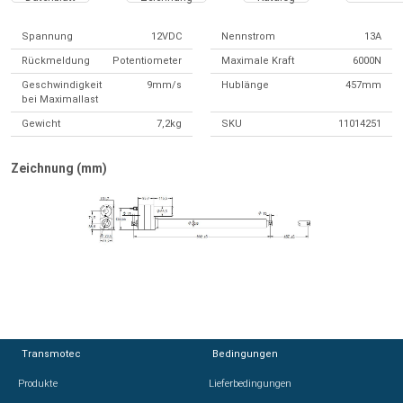
Spannung
12VDC
Nennstrom
13A
Rückmeldung
Potentiometer
Maximale Kraft
6000N
Geschwindigkeit
9mm/s
Hublänge
457mm
bei Maximallast
Gewicht
7,2kg
SKU
11014251
Zeichnung (mm)
Transmotec
Transmotec
Bedingungen
Bedingungen
Produkte
Produkte
Lieferbedingungen
Lieferbedingungen