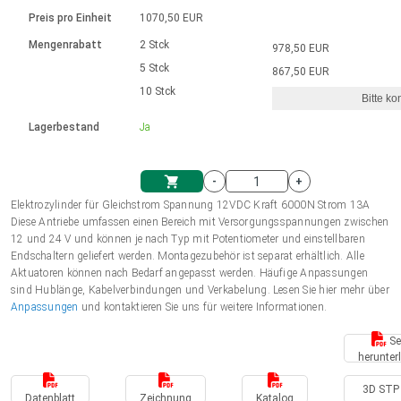
Sprache
Elektrozylinder
Ø12-43mm | 1-1800rpm | ≤ 2Nm
Steuerung 2-6 A
Bürstenlose Gleichstrommotoren
230 - 50 Hz | 110 - 60 Hz
Preis pro Einheit
1070,50 EUR
Synchron-Asynchron | für 1-4 Elektrozylinder
mit Planetengetriebe und internem
Gleichstrommotoren mit
Français (EUR)
Drehzahlregelung für die AIS-Serie
Mengenrabatt
2 Stck
978,50 EUR
Einheitssystem
Hubmagnete
Handsteuerung
Treiber
Schneckengetriebe und Bürsten
5 Stck
867,50 EUR
Italiano (EUR)
10 Stck
Synchron-Asynchron | für 1-4 Elektrozylinder
Ø 28-42| 1-1400 rpm | <= 290Ncm
Ø43-124mm | 31-425rpm | ≤ 41Nm
Bitte ko
VAT
Schaltnetzteil
Lagerbestand
Ja
Bürstenlose DC Motor Controller
Treiber für Gleichstrommotoren mit
Nederlands (EUR)
Schaltnetzteil
Bürsten Serie DPWM
-
+
Polski (EUR)
Elektrozylinder für Gleichstrom Spannung 12VDC Kraft 6000N Strom 13A
Einkaufswagen
Diese Antriebe umfassen einen Bereich mit Versorgungsspannungen zwischen
12 und 24 V und können je nach Typ mit Potentiometer und einstellbaren
Norsk (NOK)
Endschaltern geliefert werden. Montagezubehör ist separat erhältlich. Alle
Aktuatoren können nach Bedarf angepasst werden. Häufige Anpassungen
sind Hublänge, Kabelverbindungen und Verkabelung. Lesen Sie hier mehr über
Suomi (EUR)
Anpassungen
und kontaktieren Sie uns für weitere Informationen.
Se
herunter
Svenska (SEK)
3D STP 
Datenblatt
Zeichnung
Katalog