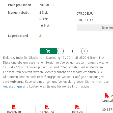
Sprache
Elektrozylinder
Ø12-43mm | 1-1800rpm | ≤ 2Nm
Steuerung 2-6 A
Bürstenlose Gleichstrommotoren
230 - 50 Hz | 110 - 60 Hz
Preis pro Einheit
738,00 EUR
Synchron-Asynchron | für 1-4 Elektrozylinder
mit Planetengetriebe und internem
Gleichstrommotoren mit
Français (EUR)
Drehzahlregelung für die AIS-Serie
Mengenrabatt
2 Stck
675,00 EUR
Einheitssystem
Hubmagnete
Handsteuerung
Treiber
Schneckengetriebe und Bürsten
5 Stck
598,50 EUR
Italiano (EUR)
10 Stck
Synchron-Asynchron | für 1-4 Elektrozylinder
Ø 28-42| 1-1400 rpm | <= 290Ncm
Ø43-124mm | 31-425rpm | ≤ 41Nm
Bitte ko
VAT
Schaltnetzteil
Lagerbestand
Ja
Bürstenlose DC Motor Controller
Treiber für Gleichstrommotoren mit
Nederlands (EUR)
Schaltnetzteil
Bürsten Serie DPWM
-
+
Polski (EUR)
Elektrozylinder für Gleichstrom Spannung 12VDC Kraft 3500N Strom 11A
Einkaufswagen
Diese Antriebe umfassen einen Bereich mit Versorgungsspannungen zwischen
12 und 24 V und können je nach Typ mit Potentiometer und einstellbaren
Norsk (NOK)
Endschaltern geliefert werden. Montagezubehör ist separat erhältlich. Alle
Aktuatoren können nach Bedarf angepasst werden. Häufige Anpassungen
sind Hublänge, Kabelverbindungen und Verkabelung. Lesen Sie hier mehr über
Suomi (EUR)
Anpassungen
und kontaktieren Sie uns für weitere Informationen.
Se
herunter
Svenska (SEK)
3D STP 
Datenblatt
Zeichnung
Katalog