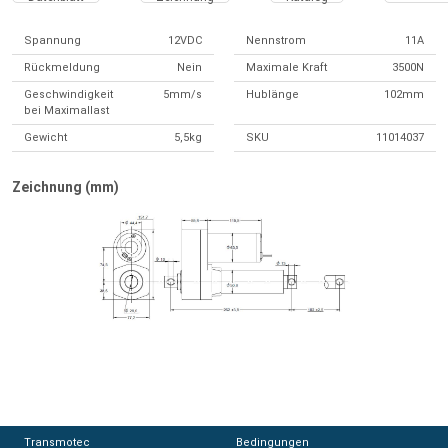
Spannung
12VDC
Nennstrom
11A
Rückmeldung
Nein
Maximale Kraft
3500N
Geschwindigkeit
5mm/s
Hublänge
102mm
bei Maximallast
Gewicht
5,5kg
SKU
11014037
Zeichnung (mm)
Transmotec
Transmotec
Bedingungen
Bedingungen