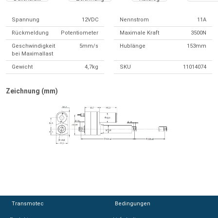
Spannung
12VDC
Nennstrom
11A
Rückmeldung
Potentiometer
Maximale Kraft
3500N
Geschwindigkeit
5mm/s
Hublänge
153mm
bei Maximallast
Gewicht
4,7kg
SKU
11014074
Zeichnung (mm)
Transmotec
Transmotec
Bedingungen
Bedingungen