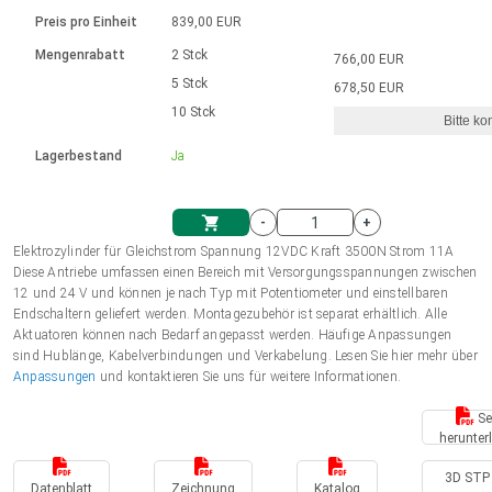
Sprache
Elektrozylinder
Ø12-43mm | 1-1800rpm | ≤ 2Nm
Steuerung 2-6 A
Bürstenlose Gleichstrommotoren
230 - 50 Hz | 110 - 60 Hz
Preis pro Einheit
839,00 EUR
Synchron-Asynchron | für 1-4 Elektrozylinder
mit Planetengetriebe und internem
Gleichstrommotoren mit
Français (EUR)
Drehzahlregelung für die AIS-Serie
Mengenrabatt
2 Stck
766,00 EUR
Einheitssystem
Hubmagnete
Handsteuerung
Treiber
Schneckengetriebe und Bürsten
5 Stck
678,50 EUR
Italiano (EUR)
10 Stck
Synchron-Asynchron | für 1-4 Elektrozylinder
Ø 28-42| 1-1400 rpm | <= 290Ncm
Ø43-124mm | 31-425rpm | ≤ 41Nm
Bitte ko
VAT
Schaltnetzteil
Lagerbestand
Ja
Bürstenlose DC Motor Controller
Treiber für Gleichstrommotoren mit
Nederlands (EUR)
Schaltnetzteil
Bürsten Serie DPWM
-
+
Polski (EUR)
Elektrozylinder für Gleichstrom Spannung 12VDC Kraft 3500N Strom 11A
Einkaufswagen
Diese Antriebe umfassen einen Bereich mit Versorgungsspannungen zwischen
12 und 24 V und können je nach Typ mit Potentiometer und einstellbaren
Norsk (NOK)
Endschaltern geliefert werden. Montagezubehör ist separat erhältlich. Alle
Aktuatoren können nach Bedarf angepasst werden. Häufige Anpassungen
sind Hublänge, Kabelverbindungen und Verkabelung. Lesen Sie hier mehr über
Suomi (EUR)
Anpassungen
und kontaktieren Sie uns für weitere Informationen.
Se
herunter
Svenska (SEK)
3D STP 
Datenblatt
Zeichnung
Katalog