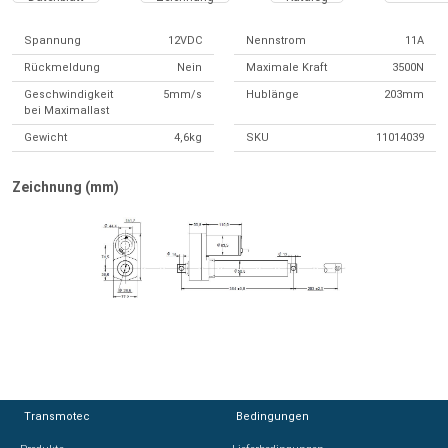
Spannung
12VDC
Nennstrom
11A
Rückmeldung
Nein
Maximale Kraft
3500N
Geschwindigkeit
5mm/s
Hublänge
203mm
bei Maximallast
Gewicht
4,6kg
SKU
11014039
Zeichnung (mm)
Transmotec
Transmotec
Bedingungen
Bedingungen