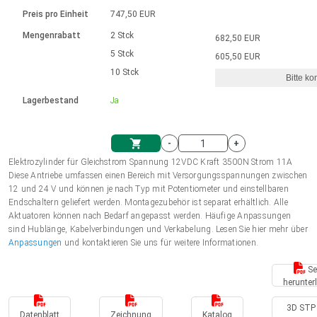
Sprache
Elektrozylinder
Ø12-43mm | 1-1800rpm | ≤ 2Nm
Steuerung 2-6 A
Bürstenlose Gleichstrommotoren
230 - 50 Hz | 110 - 60 Hz
Preis pro Einheit
747,50 EUR
Synchron-Asynchron | für 1-4 Elektrozylinder
mit Planetengetriebe und internem
Gleichstrommotoren mit
Français (EUR)
Drehzahlregelung für die AIS-Serie
Mengenrabatt
2 Stck
682,50 EUR
Einheitssystem
Hubmagnete
Handsteuerung
Treiber
Schneckengetriebe und Bürsten
5 Stck
605,50 EUR
Italiano (EUR)
10 Stck
Synchron-Asynchron | für 1-4 Elektrozylinder
Ø 28-42| 1-1400 rpm | <= 290Ncm
Ø43-124mm | 31-425rpm | ≤ 41Nm
Bitte ko
VAT
Schaltnetzteil
Lagerbestand
Ja
Bürstenlose DC Motor Controller
Treiber für Gleichstrommotoren mit
Nederlands (EUR)
Schaltnetzteil
Bürsten Serie DPWM
-
+
Polski (EUR)
Elektrozylinder für Gleichstrom Spannung 12VDC Kraft 3500N Strom 11A
Einkaufswagen
Diese Antriebe umfassen einen Bereich mit Versorgungsspannungen zwischen
12 und 24 V und können je nach Typ mit Potentiometer und einstellbaren
Norsk (NOK)
Endschaltern geliefert werden. Montagezubehör ist separat erhältlich. Alle
Aktuatoren können nach Bedarf angepasst werden. Häufige Anpassungen
sind Hublänge, Kabelverbindungen und Verkabelung. Lesen Sie hier mehr über
Suomi (EUR)
Anpassungen
und kontaktieren Sie uns für weitere Informationen.
Se
herunter
Svenska (SEK)
3D STP 
Datenblatt
Zeichnung
Katalog