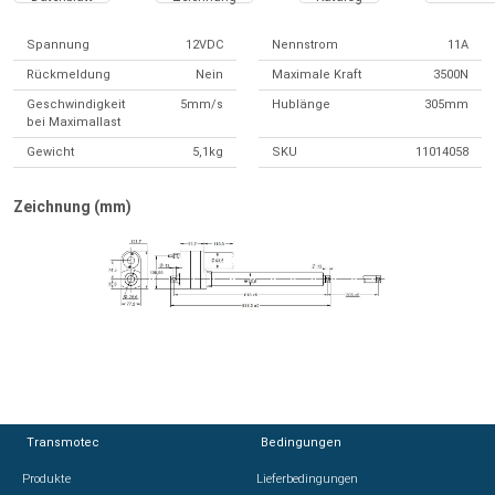
Spannung
12VDC
Nennstrom
11A
Rückmeldung
Nein
Maximale Kraft
3500N
Geschwindigkeit
5mm/s
Hublänge
305mm
bei Maximallast
Gewicht
5,1kg
SKU
11014058
Zeichnung (mm)
Transmotec
Transmotec
Bedingungen
Bedingungen
Produkte
Produkte
Lieferbedingungen
Lieferbedingungen