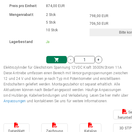
Sprache
Elektrozylinder
Ø12-43mm | 1-1800rpm | ≤ 2Nm
Steuerung 2-6 A
Bürstenlose Gleichstrommotoren
230 - 50 Hz | 110 - 60 Hz
Preis pro Einheit
874,00 EUR
Synchron-Asynchron | für 1-4 Elektrozylinder
mit Planetengetriebe und internem
Gleichstrommotoren mit
Français (EUR)
Drehzahlregelung für die AIS-Serie
Mengenrabatt
2 Stck
798,00 EUR
Einheitssystem
Hubmagnete
Handsteuerung
Treiber
Schneckengetriebe und Bürsten
5 Stck
706,50 EUR
Italiano (EUR)
10 Stck
Synchron-Asynchron | für 1-4 Elektrozylinder
Ø 28-42| 1-1400 rpm | <= 290Ncm
Ø43-124mm | 31-425rpm | ≤ 41Nm
Bitte ko
VAT
Schaltnetzteil
Lagerbestand
Ja
Bürstenlose DC Motor Controller
Treiber für Gleichstrommotoren mit
Nederlands (EUR)
Schaltnetzteil
Bürsten Serie DPWM
-
+
Polski (EUR)
Elektrozylinder für Gleichstrom Spannung 12VDC Kraft 3500N Strom 11A
Einkaufswagen
Diese Antriebe umfassen einen Bereich mit Versorgungsspannungen zwischen
12 und 24 V und können je nach Typ mit Potentiometer und einstellbaren
Norsk (NOK)
Endschaltern geliefert werden. Montagezubehör ist separat erhältlich. Alle
Aktuatoren können nach Bedarf angepasst werden. Häufige Anpassungen
sind Hublänge, Kabelverbindungen und Verkabelung. Lesen Sie hier mehr über
Suomi (EUR)
Anpassungen
und kontaktieren Sie uns für weitere Informationen.
Se
herunter
Svenska (SEK)
3D STP 
Datenblatt
Zeichnung
Katalog