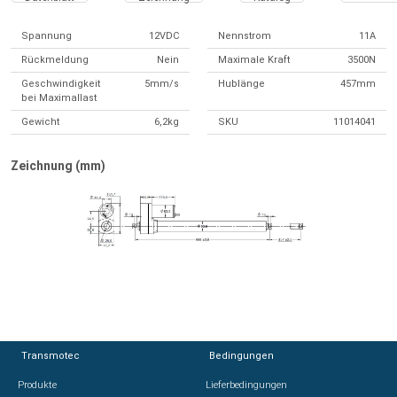
Spannung
12VDC
Nennstrom
11A
Rückmeldung
Nein
Maximale Kraft
3500N
Geschwindigkeit
5mm/s
Hublänge
457mm
bei Maximallast
Gewicht
6,2kg
SKU
11014041
Zeichnung (mm)
Transmotec
Transmotec
Bedingungen
Bedingungen
Produkte
Produkte
Lieferbedingungen
Lieferbedingungen