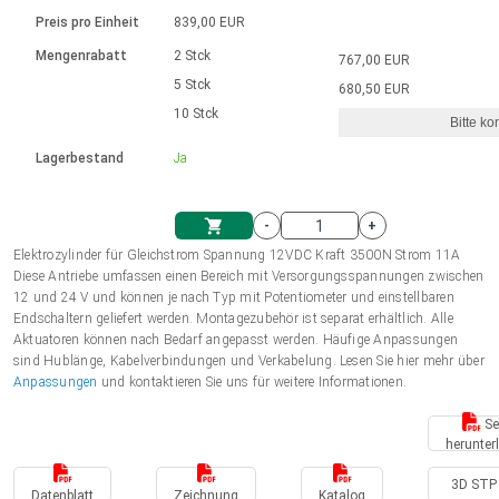
Sprache
Elektrozylinder
Ø12-43mm | 1-1800rpm | ≤ 2Nm
Steuerung 2-6 A
Bürstenlose Gleichstrommotoren
230 - 50 Hz | 110 - 60 Hz
Preis pro Einheit
839,00 EUR
Synchron-Asynchron | für 1-4 Elektrozylinder
mit Planetengetriebe und internem
Gleichstrommotoren mit
Français (EUR)
Drehzahlregelung für die AIS-Serie
Mengenrabatt
2 Stck
767,00 EUR
Einheitssystem
Hubmagnete
Handsteuerung
Treiber
Schneckengetriebe und Bürsten
5 Stck
680,50 EUR
Italiano (EUR)
10 Stck
Synchron-Asynchron | für 1-4 Elektrozylinder
Ø 28-42| 1-1400 rpm | <= 290Ncm
Ø43-124mm | 31-425rpm | ≤ 41Nm
Bitte ko
VAT
Schaltnetzteil
Lagerbestand
Ja
Bürstenlose DC Motor Controller
Treiber für Gleichstrommotoren mit
Nederlands (EUR)
Schaltnetzteil
Bürsten Serie DPWM
-
+
Polski (EUR)
Elektrozylinder für Gleichstrom Spannung 12VDC Kraft 3500N Strom 11A
Einkaufswagen
Diese Antriebe umfassen einen Bereich mit Versorgungsspannungen zwischen
12 und 24 V und können je nach Typ mit Potentiometer und einstellbaren
Norsk (NOK)
Endschaltern geliefert werden. Montagezubehör ist separat erhältlich. Alle
Aktuatoren können nach Bedarf angepasst werden. Häufige Anpassungen
sind Hublänge, Kabelverbindungen und Verkabelung. Lesen Sie hier mehr über
Suomi (EUR)
Anpassungen
und kontaktieren Sie uns für weitere Informationen.
Se
herunter
Svenska (SEK)
3D STP 
Datenblatt
Zeichnung
Katalog