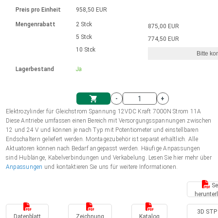
Sprache
Elektrozylinder
Ø12-43mm | 1-1800rpm | ≤ 2Nm
Steuerung 2-6 A
Bürstenlose Gleichstrommotoren
230 - 50 Hz | 110 - 60 Hz
Preis pro Einheit
958,50 EUR
Synchron-Asynchron | für 1-4 Elektrozylinder
mit Planetengetriebe und internem
Gleichstrommotoren mit
Français (EUR)
Drehzahlregelung für die AIS-Serie
Mengenrabatt
2 Stck
875,00 EUR
Einheitssystem
Hubmagnete
Handsteuerung
Treiber
Schneckengetriebe und Bürsten
5 Stck
774,50 EUR
Italiano (EUR)
10 Stck
Synchron-Asynchron | für 1-4 Elektrozylinder
Ø 28-42| 1-1400 rpm | <= 290Ncm
Ø43-124mm | 31-425rpm | ≤ 41Nm
Bitte ko
VAT
Schaltnetzteil
Lagerbestand
Ja
Bürstenlose DC Motor Controller
Treiber für Gleichstrommotoren mit
Nederlands (EUR)
Schaltnetzteil
Bürsten Serie DPWM
-
+
Polski (EUR)
Elektrozylinder für Gleichstrom Spannung 12VDC Kraft 7000N Strom 11A
Einkaufswagen
Diese Antriebe umfassen einen Bereich mit Versorgungsspannungen zwischen
12 und 24 V und können je nach Typ mit Potentiometer und einstellbaren
Norsk (NOK)
Endschaltern geliefert werden. Montagezubehör ist separat erhältlich. Alle
Aktuatoren können nach Bedarf angepasst werden. Häufige Anpassungen
sind Hublänge, Kabelverbindungen und Verkabelung. Lesen Sie hier mehr über
Suomi (EUR)
Anpassungen
und kontaktieren Sie uns für weitere Informationen.
Se
herunter
Svenska (SEK)
3D STP 
Datenblatt
Zeichnung
Katalog