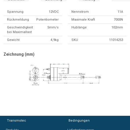
Spannung
12VDC
Nennstrom
11A
Rückmeldung
Potentiometer
Maximale Kraft
7000N
Geschwindigkeit
5mm/s
Hublänge
102mm
bei Maximallast
Gewicht
4,9kg
SKU
11014253
Zeichnung (mm)
Transmotec
Transmotec
Bedingungen
Bedingungen