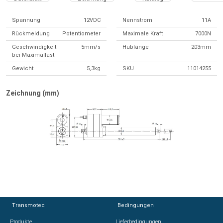
Spannung
12VDC
Nennstrom
11A
Rückmeldung
Potentiometer
Maximale Kraft
7000N
Geschwindigkeit
5mm/s
Hublänge
203mm
bei Maximallast
Gewicht
5,3kg
SKU
11014255
Zeichnung (mm)
Transmotec
Transmotec
Bedingungen
Bedingungen
Produkte
Produkte
Lieferbedingungen
Lieferbedingungen