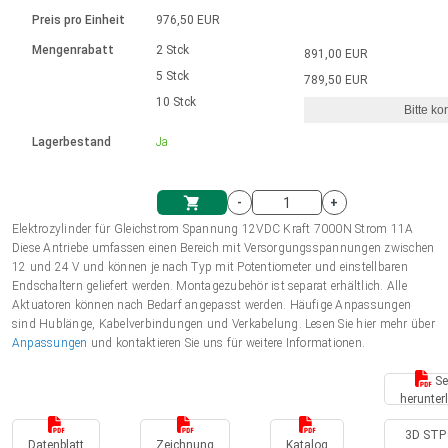
Sprache
Elektrozylinder
Ø12-43mm | 1-1800rpm | ≤ 2Nm
Steuerung 2-6 A
Bürstenlose Gleichstrommotoren
230 - 50 Hz | 110 - 60 Hz
Preis pro Einheit
976,50 EUR
Synchron-Asynchron | für 1-4 Elektrozylinder
mit Planetengetriebe und internem
Gleichstrommotoren mit
Français (EUR)
Drehzahlregelung für die AIS-Serie
Mengenrabatt
2 Stck
891,00 EUR
Einheitssystem
Hubmagnete
Handsteuerung
Treiber
Schneckengetriebe und Bürsten
5 Stck
789,50 EUR
Italiano (EUR)
10 Stck
Synchron-Asynchron | für 1-4 Elektrozylinder
Ø 28-42| 1-1400 rpm | <= 290Ncm
Ø43-124mm | 31-425rpm | ≤ 41Nm
Bitte ko
VAT
Schaltnetzteil
Lagerbestand
Ja
Bürstenlose DC Motor Controller
Treiber für Gleichstrommotoren mit
Nederlands (EUR)
Schaltnetzteil
Bürsten Serie DPWM
-
+
Polski (EUR)
Elektrozylinder für Gleichstrom Spannung 12VDC Kraft 7000N Strom 11A
Einkaufswagen
Diese Antriebe umfassen einen Bereich mit Versorgungsspannungen zwischen
12 und 24 V und können je nach Typ mit Potentiometer und einstellbaren
Norsk (NOK)
Endschaltern geliefert werden. Montagezubehör ist separat erhältlich. Alle
Aktuatoren können nach Bedarf angepasst werden. Häufige Anpassungen
sind Hublänge, Kabelverbindungen und Verkabelung. Lesen Sie hier mehr über
Suomi (EUR)
Anpassungen
und kontaktieren Sie uns für weitere Informationen.
Se
herunter
Svenska (SEK)
3D STP 
Datenblatt
Zeichnung
Katalog